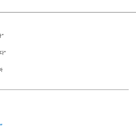
다”
다"
아
”