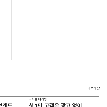
더보기
디지털 마케팅
디지
'브랜드
첫 1만 고객은 광고 없이
브