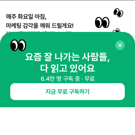
매주 화요일 아침,
마케팅 감각을 깨워 드릴게요!
65,043명의 마케터를 성장시키는 뉴스레터
뉴스레터 구독하기
요즘 잘 나가는 사람들,
다 읽고 있어요
NHN AD
6.4만 명 구독 중 · 무료
지금 무료 구독하기
오픈애즈란
공지사항
제휴문의
인사이터 신청
뉴스레터
광고안내
경기도 성남시 분당구 대왕판교로645번길 16
대표 : 심도섭
사업자등록번호 : 144-81-27690(
사업자정보확인
)
통신판매업신고번호 : 2014-경기성남-1023