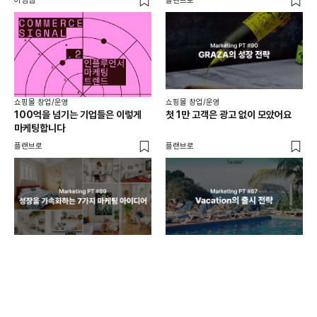
아임웹
플랜브로
와디
쇼핑몰 창업/운영
쇼핑몰 창업/운영
쇼핑
100억을 넘기는 기업들은 이렇게
첫 1만 고객은 광고 없이 모았어요
올리
마케팅합니다
넘
플랜브로
플랜브로
이숲 