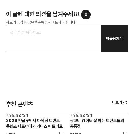
이 글에 대한 의견을 남겨주세요!
0
서로의 생각을 공유할수록 인사이트가 커집니다.
댓글남기기
더보기
추천 콘텐츠
쇼핑몰 창업/운영
쇼핑몰 창업/운영
쇼핑
2026 인플루언서 마케팅 트렌드:
광고비 없이도 잘 파는 브랜드들의
후
콘텐츠 파트너에서 커머스 파트너로
공통점
프롬