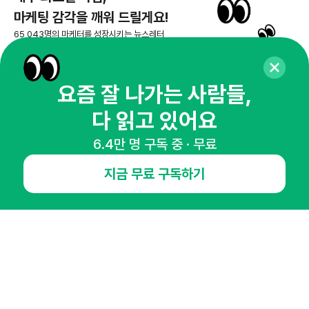
매주 화요일 아침,
마케팅 감각을 깨워 드릴게요!
65,043명의 마케터를 성장시키는 뉴스레터
뉴스레터 구독하기
요즘 잘 나가는 사람들,
다 읽고 있어요
6.4만 명 구독 중 · 무료
NHN AD
지금 무료 구독하기
오픈애즈란
공지사항
제휴문의
인사이터 신청
뉴스레터
광고안내
경기도 성남시 분당구 대왕판교로645번길 16
대표 : 심도섭
사업자등록번호 : 144-81-27690(
사업자정보확인
)
통신판매업신고번호 : 2014-경기성남-1023
호스팅서비스사업자 : 오픈애즈
서비스•광고 문의 :
1800-2198