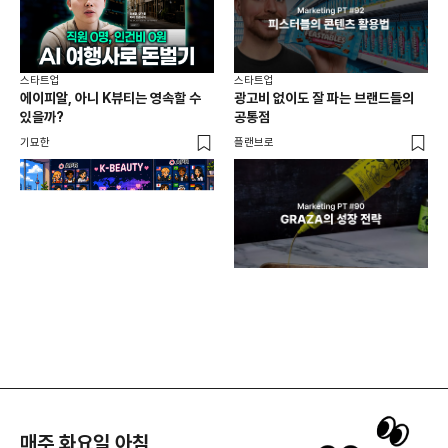
스타트업
스타트업
스타
에이피알, 아니 K뷰티는 영속할 수
광고비 없이도 잘 파는 브랜드들의
첫 
있을까?
공통점
기묘한
플랜브로
플랜