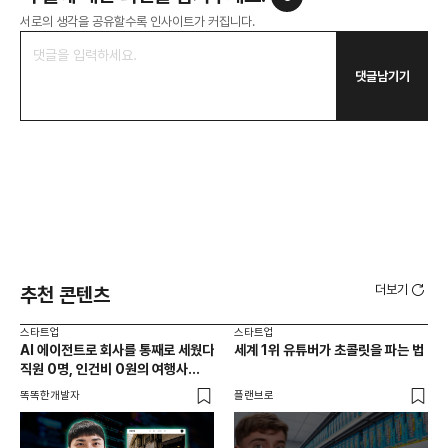
서로의 생각을 공유할수록 인사이트가 커집니다.
댓글남기기
더보기
추천 콘텐츠
스타트업
스타트업
스타
AI 에이전트로 회사를 통째로 세웠다
세계 1위 유튜버가 초콜릿을 파는 법
10
직원 0명, 인건비 0원의 여행사
마
제작기
똑똑한개발자
플랜브로
플랜