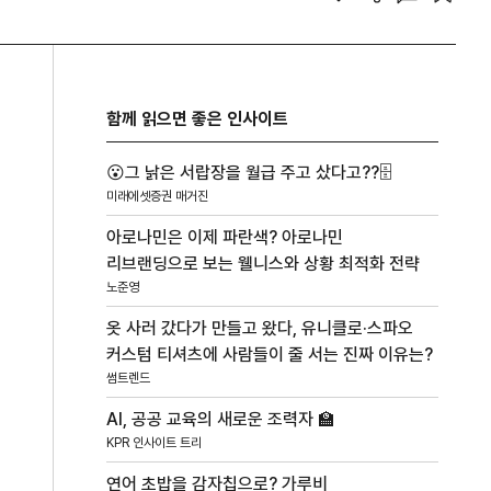
함께 읽으면 좋은 인사이트
😮그 낡은 서랍장을 월급 주고 샀다고??🗄️
미래에셋증권 매거진
아로나민은 이제 파란색? 아로나민
리브랜딩으로 보는 웰니스와 상황 최적화 전략
노준영
옷 사러 갔다가 만들고 왔다, 유니클로·스파오
커스텀 티셔츠에 사람들이 줄 서는 진짜 이유는?
썸트렌드
AI, 공공 교육의 새로운 조력자 🏫
KPR 인사이트 트리
연어 초밥을 감자칩으로? 가루비