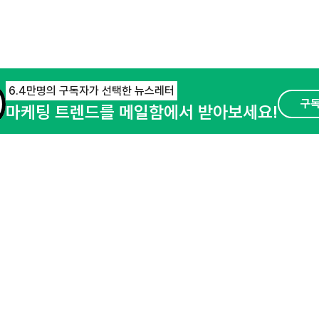
6.4만명의 구독자가 선택한 뉴스레터
구
마케팅 트렌드를 메일함에서 받아보세요!
오픈애즈란
공지사항
제휴문의
경기도 성남시 분당구 대왕판교로645번길 16
사업자등록번호 : 144-81-27690(
사업자정
호스팅서비스사업자 : 오픈애즈
서비스•광고 
이용약관
개인정보처리방침
© NHN AD. All rights reserved.