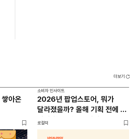
더보기
소비자 인사이트
소비
 쌓아온
2026년 팝업스토어, 뭐가
외
달라졌을까? 올해 기획 전에 꼭
남
봐야 할 트렌드 4가지
뜨
로컬덕
썸트