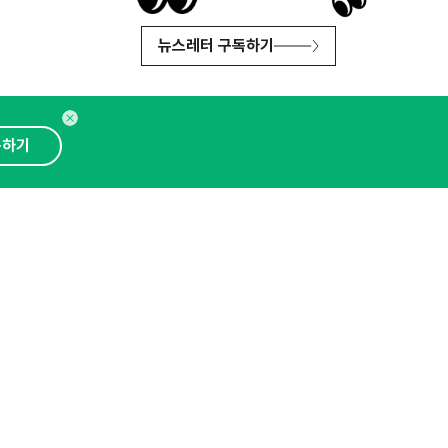
뉴스레터 구독하기
독하기
인사이터 신청
뉴스레터
광고안내
대표 : 심도섭
보확인
)
통신판매업신고번호 : 2014-경기성남-1023
문의 :
1800-2198
이메일 :
openads@openads.co.kr