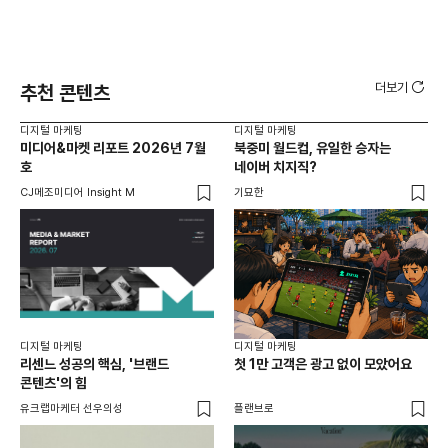
더보기
추천 콘텐츠
디지털 마케팅
디지털 마케팅
디지
미디어&마켓 리포트 2026년 7월
북중미 월드컵, 유일한 승자는
브
호
네이버 치지직?
팬
CJ메조미디어 Insight M
기묘한
유크
디지털 마케팅
디지털 마케팅
리센느 성공의 핵심, '브랜드
첫 1만 고객은 광고 없이 모았어요
콘텐츠'의 힘
유크랩마케터 선우의성
플랜브로