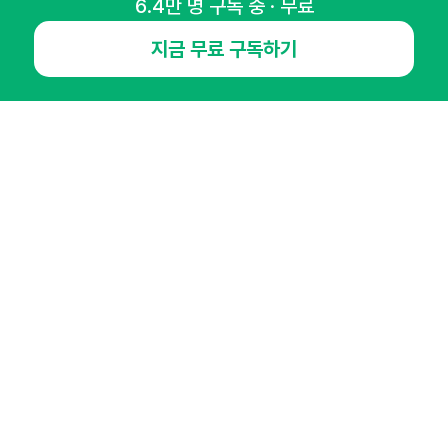
6.4만 명 구독 중 · 무료
뉴스레터 구독하기
지금 무료 구독하기
NHN AD
오픈애즈란
공지사항
제휴문의
인사이터 신청
뉴스레터
광고안내
경기도 성남시 분당구 대왕판교로645번길 16
대표 : 심도섭
사업자등록번호 : 144-81-27690(
사업자정보확인
)
통신판매업신고번호 : 2014-경기성남-1023
호스팅서비스사업자 : 오픈애즈
서비스•광고 문의 :
1800-2198
이메일 :
openads@openads.co.kr
이용약관
개인정보처리방침