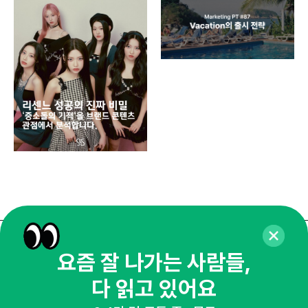
디지
AI
쇼핑
똑똑
매주 화요일 아침,
요즘 잘 나가는 사람들,
마케팅 감각을 깨워 드릴게요!
다 읽고 있어요
65,043명의 마케터를 성장시키는 뉴스레터