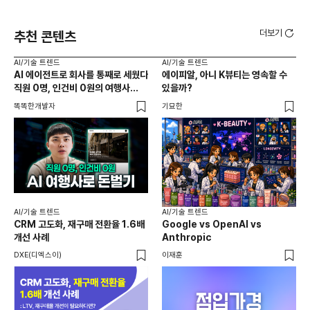
더보기
추천 콘텐츠
AI/기술 트렌드
AI/기술 트렌드
AI
AI 에이전트로 회사를 통째로 세웠다
에이피알, 아니 K뷰티는 영속할 수
20
직원 0명, 인건비 0원의 여행사
있을까?
다시
제작기
가
똑똑한개발자
기묘한
크리
AI
AI
AI/기술 트렌드
AI/기술 트렌드
채널
CRM 고도화, 재구매 전환율 1.6배
Google vs OpenAI vs
두툼
개선 사례
Anthropic
AI
DXE(디엑스이)
이재훈