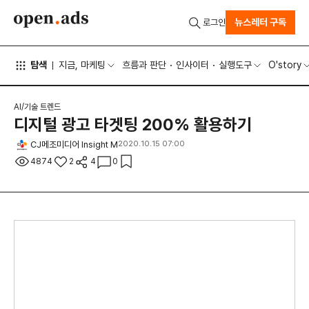
뉴스레터 구독
로그인
탐색
지금, 마케팅
흐름과 판단
인사이터
실행도구
O'story
AI/기술 트렌드
디지털 광고 타겟팅 200% 활용하기
CJ메조미디어 Insight M
2020.10.15 07:00
4874
2
4
0