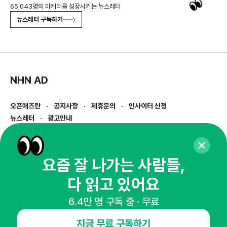
65,043명의 마케터를 성장시키는 뉴스레터
뉴스레터 구독하기
NHN AD
오픈애즈란
공지사항
제휴문의
인사이터 신청
뉴스레터
광고안내
경기도 성남시 분당구 대왕판교로645번길 16
대표 : 심도섭
사업자등록번호 : 144-81-27690(
사업자정보확인
)
요즘 잘 나가는 사람들,
통신판매업신고번호 : 2014-경기성남-1023
다 읽고 있어요
호스팅서비스사업자 : 오픈애즈
서비스•광고 문의 :
1800-2198
6.4만 명 구독 중 · 무료
이메일 :
openads@openads.co.kr
지금 무료 구독하기