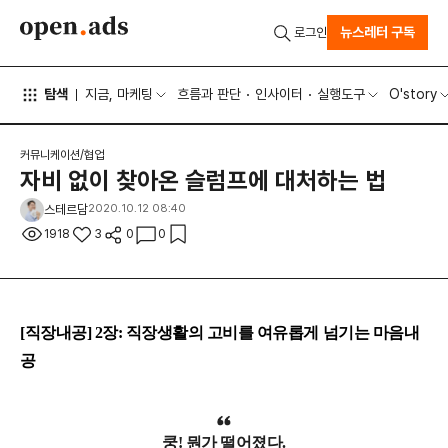
뉴스레터 구독
로그인
탐색
지금, 마케팅
흐름과 판단
인사이터
실행도구
O'story
커뮤니케이션/협업
자비 없이 찾아온 슬럼프에 대처하는 법
스테르담
2020.10.12 08:40
1918
3
0
0
[직장내공] 2장: 직장생활의 고비를 여유롭게 넘기는 마음내
공
쿵! 뭔가 떨어졌다.