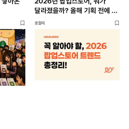
 쌓아온
2026년 팝업스토어, 뭐가
외
달라졌을까? 올해 기획 전에 꼭
남
봐야 할 트렌드 4가지
뜨
로컬덕
썸트