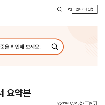
로그인
인사이터 신청
서 요약본
3394
0
2
0