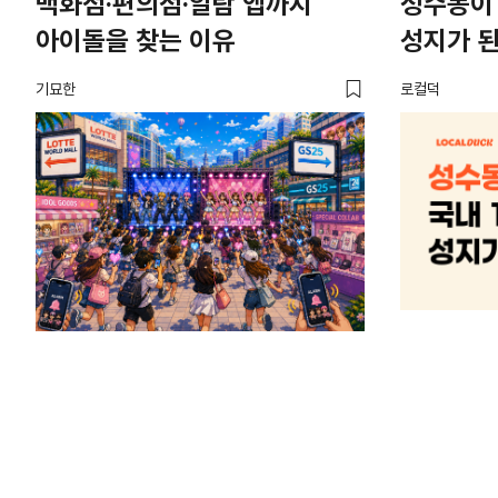
백화점·편의점·알람 앱까지
성수동이 
아이돌을 찾는 이유
성지가 된
기묘한
로컬덕