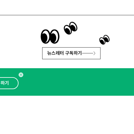
뉴스레터 구독하기
독하기
인사이터 신청
뉴스레터
광고안내
대표 : 심도섭
보확인
)
통신판매업신고번호 : 2014-경기성남-1023
문의 :
1800-2198
이메일 :
openads@openads.co.kr