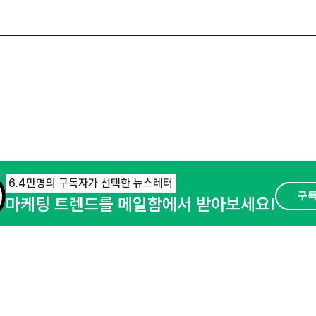
6.4만명의 구독자가 선택한 뉴스레터
구
마케팅 트렌드를 메일함에서 받아보세요!
오픈애즈란
공지사항
제휴문의
경기도 성남시 분당구 대왕판교로645번길 16
사업자등록번호 : 144-81-27690(
사업자정
호스팅서비스사업자 : 오픈애즈
서비스•광고 
이용약관
개인정보처리방침