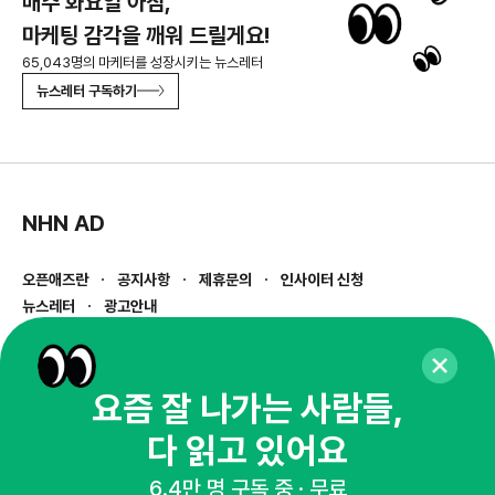
매주 화요일 아침,
마케팅 감각을 깨워 드릴게요!
65,043명의 마케터를 성장시키는 뉴스레터
뉴스레터 구독하기
NHN AD
오픈애즈란
공지사항
제휴문의
인사이터 신청
뉴스레터
광고안내
경기도 성남시 분당구 대왕판교로645번길 16
대표 : 심도섭
사업자등록번호 : 144-81-27690(
사업자정보확인
)
요즘 잘 나가는 사람들,
통신판매업신고번호 : 2014-경기성남-1023
다 읽고 있어요
호스팅서비스사업자 : 오픈애즈
서비스•광고 문의 :
1800-2198
6.4만 명 구독 중 · 무료
이메일 :
openads@openads.co.kr