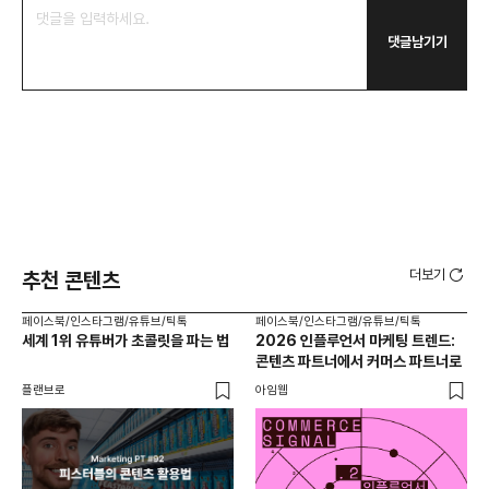
댓글남기기
더보기
추천 콘텐츠
페이스북/인스타그램/유튜브/틱톡
페이스북/인스타그램/유튜브/틱톡
페이
세계 1위 유튜버가 초콜릿을 파는 법
2026 인플루언서 마케팅 트렌드:
돈 
콘텐츠 파트너에서 커머스 파트너로
위한
플랜브로
아임웹
모비