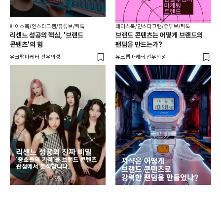
페이스북/인스타그램/유튜브/틱톡
페이스북/인스타그램/유튜브/틱톡
페이
리센느 성공의 핵심, '브랜드
브랜드 콘텐츠는 어떻게 브랜드의
올영
콘텐츠'의 힘
팬덤을 만드는가?
뷰
결정
유크랩마케터 선우의성
유크랩마케터 선우의성
유광