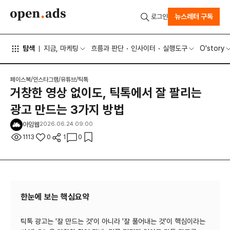
뉴스레터 구독
로그인
탐색
지금, 마케팅
흐름과 판단
인사이터
실행도구
O'story
페이스북/인스타그램/유튜브/틱톡
거창한 영상 없이도, 틱톡에서 잘 팔리는
광고 만드는 3가지 방법
아임웹
2026.06.24 09:00
1113
0
1
0
한눈에 보는 핵심요약
틱톡 광고는 '잘 만드는 것'이 아니라 '잘 풀어내는 것'이 핵심이라는