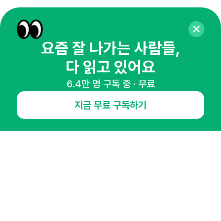
매주 화요일 아침,
요즘 잘 나가는 사람들,
마케팅 감각을 깨워 드릴게요!
다 읽고 있어요
65,043명의 마케터를 성장시키는 뉴스레터
6.4만 명 구독 중 · 무료
뉴스레터 구독하기
지금 무료 구독하기
NHN AD
오픈애즈란
공지사항
제휴문의
인사이터 신청
뉴스레터
광고안내
경기도 성남시 분당구 대왕판교로645번길 16
대표 : 심도섭
사업자등록번호 : 144-81-27690(
사업자정보확인
)