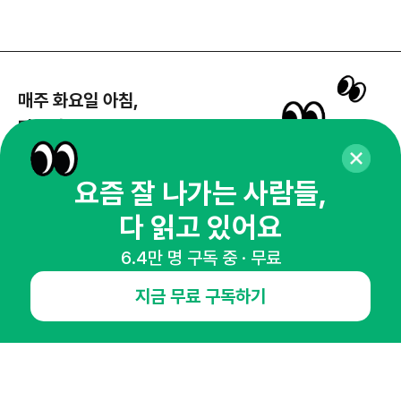
매주 화요일 아침,
마케팅 감각을 깨워 드릴게요!
65,043명의 마케터를 성장시키는 뉴스레터
뉴스레터 구독하기
요즘 잘 나가는 사람들,
다 읽고 있어요
6.4만 명 구독 중 · 무료
NHN AD
지금 무료 구독하기
오픈애즈란
공지사항
제휴문의
인사이터 신청
뉴스레터
광고안내
경기도 성남시 분당구 대왕판교로645번길 16
대표 : 심도섭