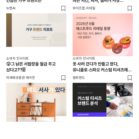
언급한 가구 브랜드는
최근 치킨, 피자, 햄버거 시장
동향은?
뉴엔AI
와이즈앱·리테일
KP
소비
소비자 인사이트
소비자 인사이트
26
😮그 낡은 서랍장을 월급 주고
옷 사러 갔다가 만들고 왔다,
전
샀다고??🗄️
유니클로·스파오 커스텀 티셔츠에
사람들이 줄 서는 진짜 이유는?
와이
미래에셋증권 매거진
썸트렌드