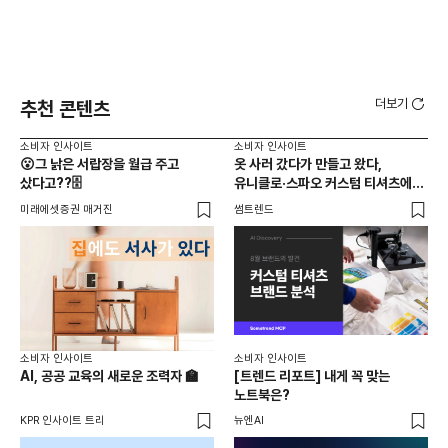
더보기
추천 콘텐츠
소비자 인사이트
소비자 인사이트
소비
😮그 낡은 서랍장을 월급 주고
옷 사러 갔다가 만들고 왔다,
26
샀다고??🗄️
유니클로·스파오 커스텀 티셔츠에
전
사람들이 줄 서는 진짜 이유는?
미래에셋증권 매거진
썸트렌드
와이
소비자 인사이트
소비자 인사이트
소비
AI, 공공 교육의 새로운 조력자 🏫
[트렌드 리포트] 내게 꼭 맞는
에
노트북은?
장마
KPR 인사이트 트리
뉴엔AI
바꿔
썸트