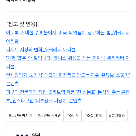
[참고 및 인용]
이토록 거대한 슈퍼볼에서 미국 의약품이 광고하는 법_위픽레터
아티클
디저트 시장의 변화_위픽레터 아티클
'가짜 힙'은 안 팔립니다, 웰니스 워싱을 깨는 기획법_위픽레터 아
티클
연쇄창업가 '노정석' 대표가 화장품을 만드는 이유_유튜브 '소울정'
콘텐츠
피부과 전문의가 직접 올리브영 제품 '전 성분표' 분석해 주는 콘텐
츠_인스타그램 '피부용사 피용이' 콘텐츠
#브랜드 메시지
#브랜드 세계관
#소비자
#소셜미디어
#뷰티헬스
위픽