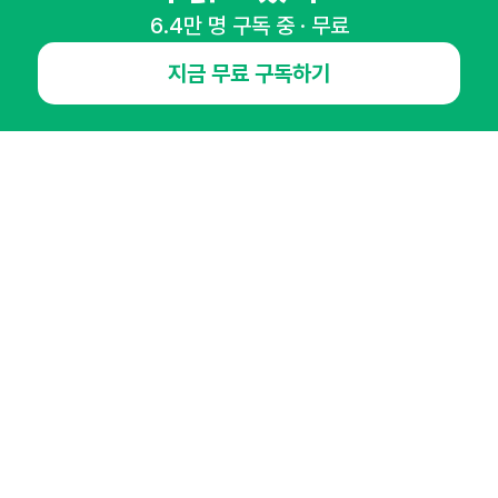
6.4만 명 구독 중 · 무료
NHN AD
지금 무료 구독하기
오픈애즈란
공지사항
제휴문의
인사이터 신청
뉴스레터
광고안내
경기도 성남시 분당구 대왕판교로645번길 16
대표 : 심도섭
사업자등록번호 : 144-81-27690(
사업자정보확인
)
통신판매업신고번호 : 2014-경기성남-1023
호스팅서비스사업자 : 오픈애즈
서비스•광고 문의 :
1800-2198
이메일 :
openads@openads.co.kr
이용약관
개인정보처리방침
instagram
thread
kakaotalk
© NHN AD. All rights reserved.