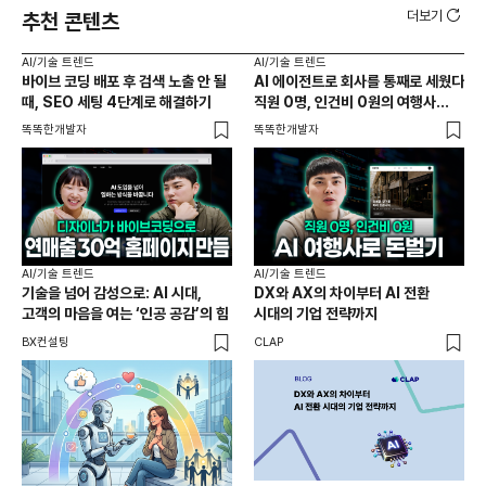
더보기
추천 콘텐츠
AI/기술 트렌드
AI/기술 트렌드
AI
바이브 코딩 배포 후 검색 노출 안 될
AI 에이전트로 회사를 통째로 세웠다
AI
때, SEO 세팅 4단계로 해결하기
직원 0명, 인건비 0원의 여행사
만드
제작기
똑똑한개발자
똑똑한개발자
똑똑
AI/기술 트렌드
AI/기술 트렌드
AI
기술을 넘어 감성으로: AI 시대,
DX와 AX의 차이부터 AI 전환
'네
고객의 마음을 여는 ‘인공 공감’의 힘
시대의 기업 전략까지
선
하나
BX컨설팅
CLAP
AI