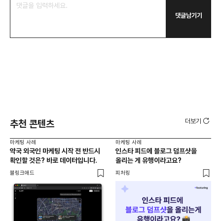
댓글남기기
더보기
추천 콘텐츠
마케팅 사례
마케팅 사례
마케
약국 외국인 마케팅 시작 전 반드시
인스타 피드에 블로그 덤프샷을
'전
확인할 것은? 바로 데이터입니다.
올리는 게 유행이라고요?
GA
블링크애드
피처링
DX