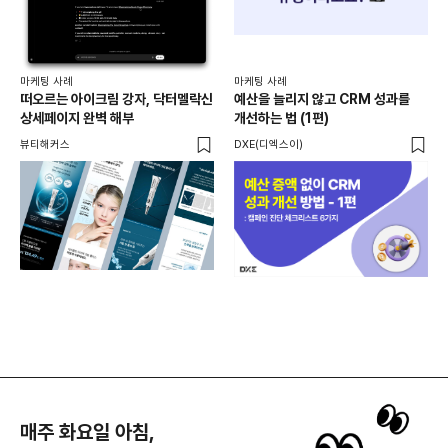
마케
20
리
마케팅 사례
마케팅 사례
재
떠오르는 아이크림 강자, 닥터멜락신
예산을 늘리지 않고 CRM 성과를
크리
상세페이지 완벽 해부
개선하는 법 (1편)
뷰티해커스
DXE(디엑스이)
매주 화요일 아침,