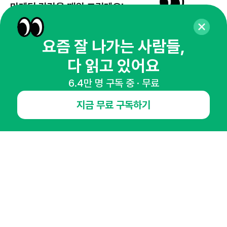
마케팅 감각을 깨워 드릴게요!
65,043명의 마케터를 성장시키는 뉴스레터
뉴스레터 구독하기
요즘 잘 나가는 사람들,
다 읽고 있어요
6.4만 명 구독 중 · 무료
NHN AD
지금 무료 구독하기
오픈애즈란
공지사항
제휴문의
인사이터 신청
뉴스레터
광고안내
경기도 성남시 분당구 대왕판교로645번길 16
대표 : 심도섭
사업자등록번호 : 144-81-27690(
사업자정보확인
)
통신판매업신고번호 : 2014-경기성남-1023
호스팅서비스사업자 : 오픈애즈
서비스•광고 문의 :
1800-2198
이메일 :
openads@openads.co.kr