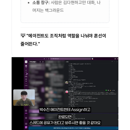
소통 창구:
사람은 김다현하고만 대화, 나
머지는 백그라운드
💡 "에이전트도 조직처럼 역할을 나눠야 혼선이
줄어든다."