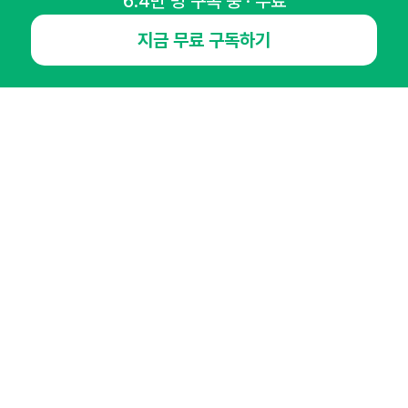
6.4만 명 구독 중 · 무료
마케팅 감각을 깨워 드릴게요!
65,043명의 마케터를 성장시키는 뉴스레터
지금 무료 구독하기
뉴스레터 구독하기
NHN AD
오픈애즈란
공지사항
제휴문의
인사이터 신청
뉴스레터
광고안내
경기도 성남시 분당구 대왕판교로645번길 16
대표 : 심도섭
사업자등록번호 : 144-81-27690(
사업자정보확인
)
통신판매업신고번호 : 2014-경기성남-1023
호스팅서비스사업자 : 오픈애즈
서비스•광고 문의 :
1800-2198
이메일 :
openads@openads.co.kr