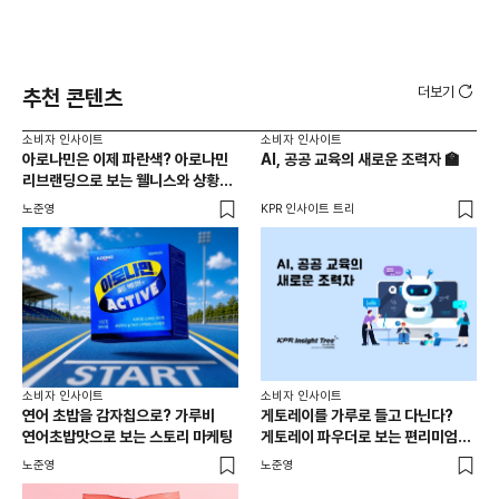
더보기
추천 콘텐츠
소비자 인사이트
소비자 인사이트
소비
아로나민은 이제 파란색? 아로나민
AI, 공공 교육의 새로운 조력자 🏫
백
리브랜딩으로 보는 웰니스와 상황
찾
최적화 전략
노준영
KPR 인사이트 트리
기묘
소비
소비자 인사이트
소비자 인사이트
성수
연어 초밥을 감자칩으로? 가루비
게토레이를 가루로 들고 다닌다?
경험
연어초밥맛으로 보는 스토리 마케팅
게토레이 파우더로 보는 편리미엄과
상황 최적화 전략
노준
노준영
노준영