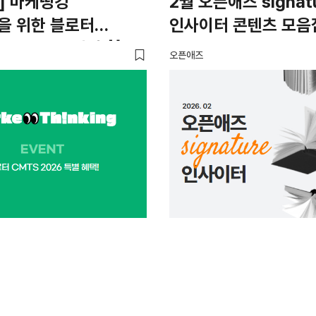
T] 마케띵킹
2월 오픈애즈 signat
을 위한 블로터
인사이터 콘텐츠 모음
026 특별 혜택 🎁
오픈애즈