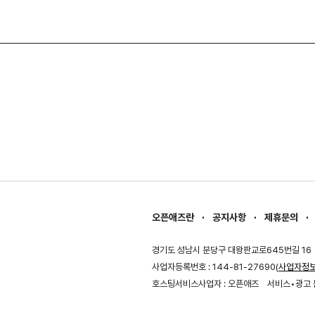
오픈애즈란
공지사항
제휴문의
경기도 성남시 분당구 대왕판교로645번길 16
사업자등록번호 : 144-81-27690(
사업자정
호스팅서비스사업자 : 오픈애즈
서비스•광고 