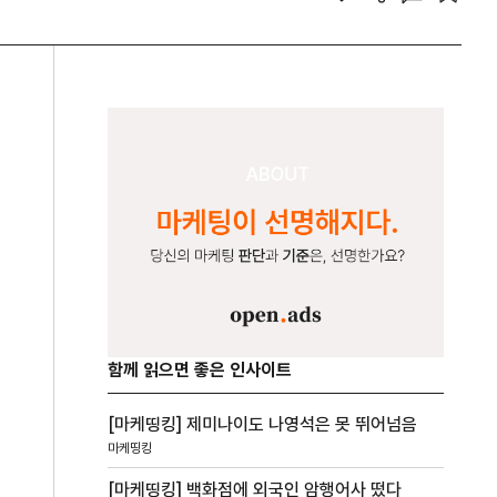
함께 읽으면 좋은 인사이트
[마케띵킹] 제미나이도 나영석은 못 뛰어넘음
마케띵킹
[마케띵킹] 백화점에 외국인 암행어사 떴다