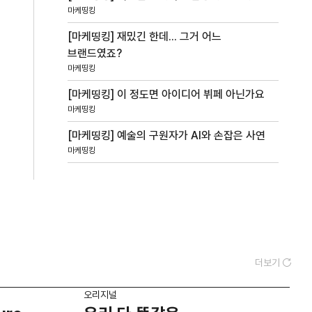
마케띵킹
[마케띵킹] 재밌긴 한데... 그거 어느
브랜드였죠?
마케띵킹
[마케띵킹] 이 정도면 아이디어 뷔페 아닌가요
마케띵킹
[마케띵킹] 예술의 구원자가 AI와 손잡은 사연
마케띵킹
더보기
오리지널