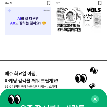
노성산 대표
피처링
위픽
로컬
매주 화요일 아침,
마케팅 감각을 깨워 드릴게요!
65,043명의 마케터를 성장시키는 뉴스레터
뉴스레터 구독하기