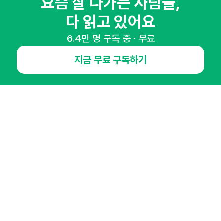
요즘 잘 나가는 사람들,
다 읽고 있어요
NHN AD
6.4만 명 구독 중 · 무료
오픈애즈란
공지사항
제휴문의
인사이터 신청
지금 무료 구독하기
뉴스레터
광고안내
경기도 성남시 분당구 대왕판교로645번길 16
대표 : 심도섭
사업자등록번호 : 144-81-27690(
사업자정보확인
)
통신판매업신고번호 : 2014-경기성남-1023
호스팅서비스사업자 : 오픈애즈
서비스•광고 문의 :
1800-2198
이메일 :
openads@openads.co.kr
이용약관
개인정보처리방침
instagram
thread
kakaotalk