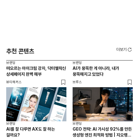
더보기
추천 콘텐츠
브랜딩
브랜딩
브랜
떠오르는 아이크림 강자, 닥터멜락신
AI가 뭉뚝한 게 아니라, 내가
팝
상세페이지 완벽 해부
뭉뚝해지고 있었다
체크
확
뷰티해커스
브루스
로컬
브랜딩
브랜딩
브랜
AI를 잘 다루면 AX도 잘 하는
GEO 전략: AI 가시성 92%를 만든
팝업
걸까요?
생성형 엔진 최적화 방법 | 지오랭크
가