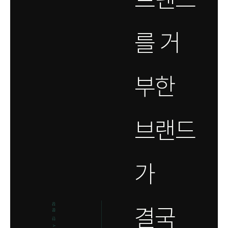
를 거
부한
브랜드
가
O'STORY 한 문장
결국