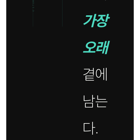
가장
오래
곁에
남는
다.