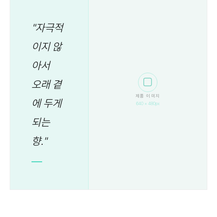
"자극적
이지 않
아서
⬜
오래 곁
제품 이미지
에 두게
640 × 480px
되는
향."