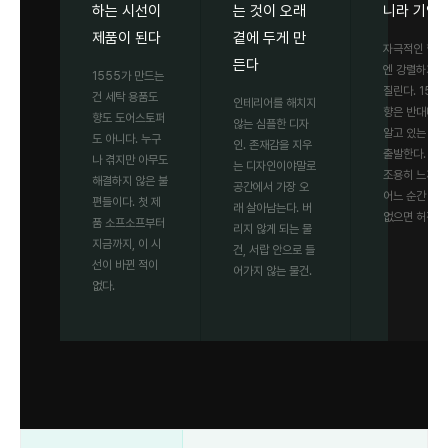
하는 시선이
는 것이 오래
니라 기억
제품이 된다
곁에 두게 만
자극적인 향은
든다
엔 강렬하지만
1555가 만드는
질린다. 155
건 세탁 용품도
인테리어를 해치지
향은 반대다. 
향도 도어스토퍼
않는 심플한 디자
알고 있는 기
도 아니다. 누구
인. 존재감을 지우
출발한다. 처
나 겪지만 아무도
는 디자인이야말로
조용히 느껴지
해결하지 않은 불
공간에서 가장 오
어느 순간 그 
편들이다. 첫 제
래 살아남는다. 버
없으면 허전해
품 소프소프부터
리지 않게 되는 물
지금까지, 이 시
건, 서랍 안으로 들
선이 바뀐 적이
어가지 않는 물건.
없다.