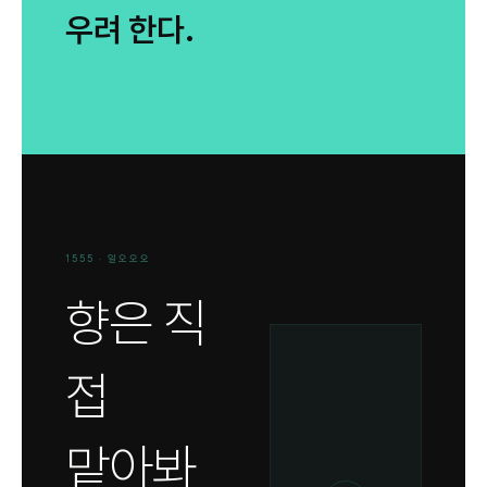
우려 한다.
1555 · 일오오오
향은 직
접
맡아봐