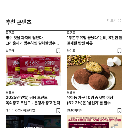
더보기
추천 콘텐츠
트렌드
트렌드
빙수 맛을 과자에 담았다,
"두쫀쿠 유행 끝났다"는데, 8천만 원
크라운제과 빙수하임 말차팥빙수가
결제된 반전 이유
말하는 경험 공식
노준영
와디즈
트렌드
트렌드
2025년 연말, 금융 브랜드
유아동 가구 10명 중 6명 이상
옥외광고 트렌드 - 은행사 광고 전략
(62.2%)은 ‘삼신기’를 필수
가전으로 인식… 육아 부모의 공감을
데이터 OOH 애드타입
DMC미디어
부른 LG전자 ‘설거지를 끊자’
캠페인