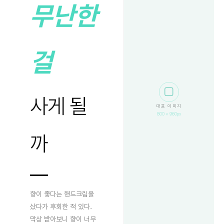
무난한
걸
⬜
사게 될
대표 이미지
800 × 960px
까
향이 좋다는 핸드크림을
샀다가 후회한 적 있다.
막상 받아보니 향이 너무