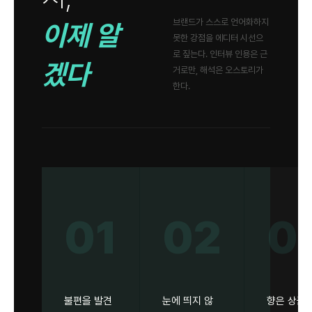
브랜드가 스스로 언어화하지
이제 알
못한 강점을 에디터 시선으
로 짚는다. 인터뷰 인용은 근
겠다
거로만, 해석은 오스토리가
한다.
01
02
0
불편을 발견
눈에 띄지 않
향은 상품이