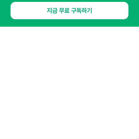
오픈애즈란
공지사항
제휴문의
인사이터 신청
지금 무료 구독하기
뉴스레터
광고안내
경기도 성남시 분당구 대왕판교로645번길 16
대표 : 심도섭
사업자등록번호 : 144-81-27690(
사업자정보확인
)
통신판매업신고번호 : 2014-경기성남-1023
호스팅서비스사업자 : 오픈애즈
서비스•광고 문의 :
1800-2198
이메일 :
openads@openads.co.kr
이용약관
개인정보처리방침
instagram
thread
kakaotalk
© NHN AD. All rights reserved.