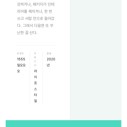
강하거나, 패키지가 인테
리어를 해치거나, 한 번
쓰고 서랍 안으로 들어갔
다. 그래서 다음엔 또 무
난한 걸 산다.
브랜드
카
설립
테
1555
2020
고
일오오
년
리
오
라
이
프
스
타
일