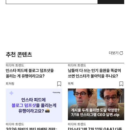
더보기
추천 콘텐츠
미디어 트렌드
미디어 트렌드
미디
인스타 피드에 블로그 덤프샷을
남들이 다 쓰는 인기 음원을 똑같이
AI
올리는 게 유행이라고요?
쓰면 인스타가 불이익을 주나요?
걸
피처링
위픽
피처
미디어 트렌드
미디어 트렌드
미디
2026 하반기 뷰티 마케팅 전략 :
[인스타그램 7월 11일 Q&A] 다른
7월