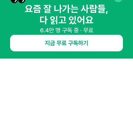
요즘 잘 나가는 사람들,
다 읽고 있어요
NHN AD
6.4만 명 구독 중 · 무료
오픈애즈란
공지사항
제휴문의
인사이터 신청
지금 무료 구독하기
뉴스레터
광고안내
경기도 성남시 분당구 대왕판교로645번길 16
대표 : 심도섭
사업자등록번호 : 144-81-27690(
사업자정보확인
)
통신판매업신고번호 : 2014-경기성남-1023
호스팅서비스사업자 : 오픈애즈
서비스•광고 문의 :
1800-2198
이메일 :
openads@openads.co.kr
이용약관
개인정보처리방침
instagram
thread
kakaotalk