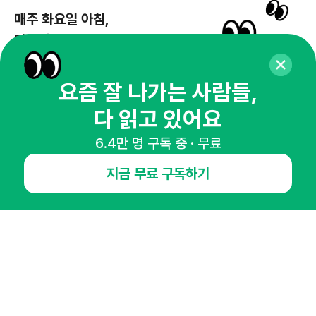
매주 화요일 아침,
마케팅 감각을 깨워 드릴게요!
65,043명의 마케터를 성장시키는 뉴스레터
뉴스레터 구독하기
요즘 잘 나가는 사람들,
다 읽고 있어요
6.4만 명 구독 중 · 무료
NHN AD
지금 무료 구독하기
오픈애즈란
공지사항
제휴문의
인사이터 신청
뉴스레터
광고안내
경기도 성남시 분당구 대왕판교로645번길 16
대표 : 심도섭
사업자등록번호 : 144-81-27690(
사업자정보확인
)
통신판매업신고번호 : 2014-경기성남-1023
호스팅서비스사업자 : 오픈애즈
서비스•광고 문의 :
1800-2198