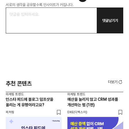
서로의 생각을 공유할수록 인사이트가 커집니다.
댓글남기기
더보기
추천 콘텐츠
마케팅 트렌드
마케팅 트렌드
마케
인스타 피드에 블로그 덤프샷을
예산을 늘리지 않고 CRM 성과를
AI
올리는 게 유행이라고요?
개선하는 법 (1편)
피처링
DXE(디엑스이)
KP