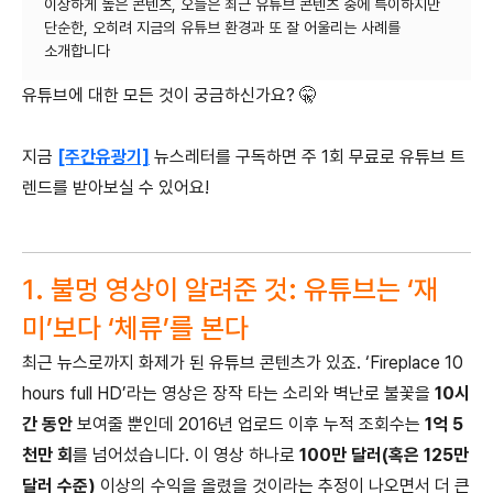
이상하게 높은 콘텐츠, 오늘은 최근 유튜브 콘텐츠 중에 특이하지만
단순한, 오히려 지금의 유튜브 환경과 또 잘 어울리는 사례를
유튜브에 대한 모든 것이 궁금하신가요? 🤫
지금
[주간유광기]
뉴스레터를 구독하면 주 1회 무료로 유튜브 트
렌드를 받아보실 수 있어요!
1. 불멍 영상이 알려준 것: 유튜브는 ‘재
미’보다 ‘체류’를 본다
최근 뉴스로까지 화제가 된 유튜브 콘텐츠가 있죠. ‘Fireplace 10
hours full HD’라는 영상은 장작 타는 소리와 벽난로 불꽃을
10시
간 동안
보여줄 뿐인데 2016년 업로드 이후 누적 조회수는
1억 5
천만 회
를 넘어섰습니다. 이 영상 하나로
100만 달러(혹은 125만
달러 수준)
이상의 수익을 올렸을 것이라는 추정이 나오면서 더 큰