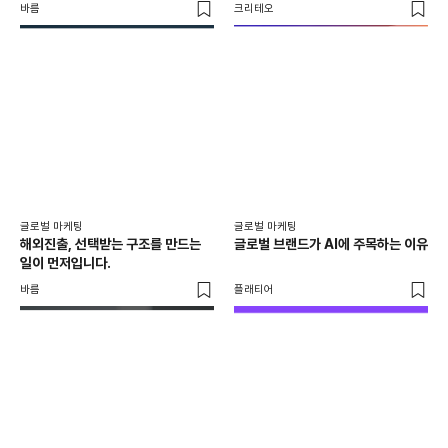
재구매까지
바름
크리테오
피처
글로
AI
수
프레
글로벌 마케팅
글로벌 마케팅
해외진출, 선택받는 구조를 만드는
글로벌 브랜드가 AI에 주목하는 이유
일이 먼저입니다.
바름
플래티어