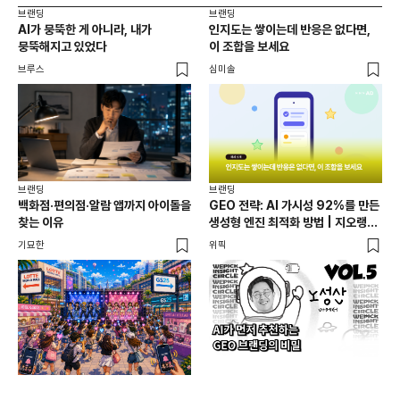
브랜딩
브랜딩
브랜
AI가 뭉뚝한 게 아니라, 내가
인지도는 쌓이는데 반응은 없다면,
팝
뭉뚝해지고 있었다
이 조합을 보세요
체크
확
브루스
심미솔
로컬
브랜딩
브랜딩
브랜
백화점·편의점·알람 앱까지 아이돌을
GEO 전략: AI 가시성 92%를 만든
서
찾는 이유
생성형 엔진 최적화 방법 | 지오랭크
오프
노성산 대표
기묘한
위픽
로컬