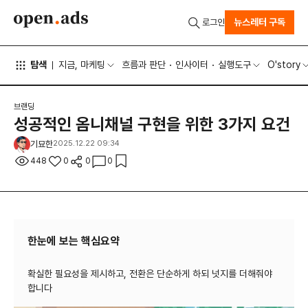
뉴스레터 구독
로그인
탐색
지금, 마케팅
흐름과 판단
인사이터
실행도구
O'story
브랜딩
성공적인 옴니채널 구현을 위한 3가지 요건
기묘한
2025.12.22 09:34
448
0
0
0
한눈에 보는 핵심요약
확실한 필요성을 제시하고, 전환은 단순하게 하되 넛지를 더해줘야