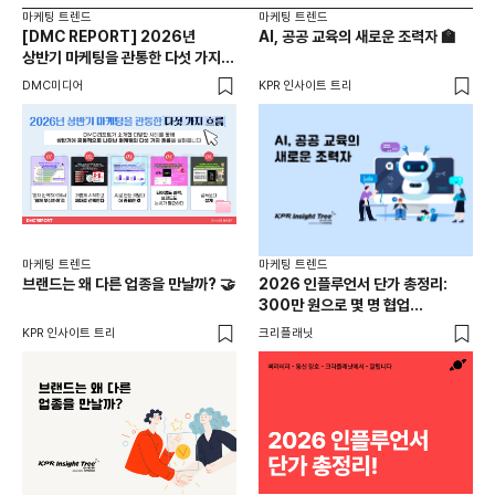
마케팅 트렌드
마케팅 트렌드
마케
[DMC REPORT] 2026년
AI, 공공 교육의 새로운 조력자 🏫
20
상반기 마케팅을 관통한 다섯 가지
마
흐름
DMC미디어
KPR 인사이트 트리
케이
마케
지자
마케팅 트렌드
마케팅 트렌드
브랜드는 왜 다른 업종을 만날까? 🤝
2026 인플루언서 단가 총정리:
KP
300만 원으로 몇 명 협업
가능할까?
KPR 인사이트 트리
크리플래닛