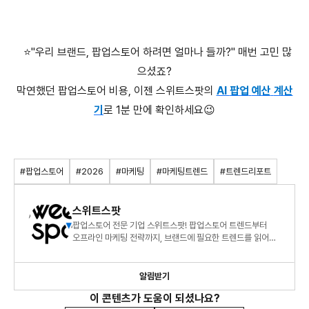
⭐️"우리 브랜드, 팝업스토어 하려면 얼마나 들까?" 매번 고민 많
으셨죠?
막연했던
팝업스토어
비용
,
이젠
스위트스팟의
AI
팝업
예산
계산
기
로
1
분
만에
확인하세요
😉
#팝업스토어
#2026
#마케팅
#마케팅트렌드
#트렌드리포트
스위트스팟
팝업스토어 전문 기업 스위트스팟! 팝업스토어 트렌드부터
오프라인 마케팅 전략까지, 브랜드에 필요한 트렌드를 읽어
드립니다.
알림받기
이 콘텐츠가 도움이 되셨나요?