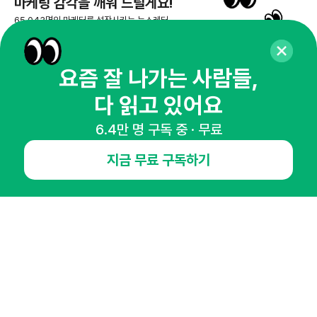
마케팅 감각을 깨워 드릴게요!
65,043명의 마케터를 성장시키는 뉴스레터
뉴스레터 구독하기
요즘 잘 나가는 사람들,
다 읽고 있어요
NHN AD
6.4만 명 구독 중 · 무료
지금 무료 구독하기
오픈애즈란
공지사항
제휴문의
인사이터 신청
뉴스레터
광고안내
경기도 성남시 분당구 대왕판교로645번길 16
대표 : 심도섭
사업자등록번호 : 144-81-27690(
사업자정보확인
)
통신판매업신고번호 : 2014-경기성남-1023
호스팅서비스사업자 : 오픈애즈
서비스•광고 문의 :
1800-2198
이메일 :
openads@openads.co.kr