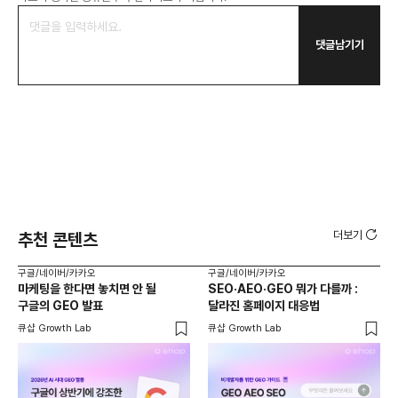
댓글남기기
더보기
추천 콘텐츠
구글/네이버/카카오
구글/네이버/카카오
구글
마케팅을 한다면 놓치면 안 될
SEO·AEO·GEO 뭐가 다를까 :
AI
구글의 GEO 발표
달라진 홈페이지 대응법
GP
사
큐샵 Growth Lab
큐샵 Growth Lab
GE