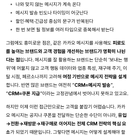
나와 맞지 않는 메시지가 계속 온다
메시지 발송 빈도나 타이밍이 어긋난다
할인·혜택·긴급성 중심의 문구가 반복된다
한 번 보면 될 정보를 여러 타입으로 중복해서 받는다
그럼에도 흥미로운 점은, 같은 카카오 메시지를 사용해도
피로도
를 높이는 브랜드와 고객 경험을 개선하는 브랜드가 명확히 나뉜
다는 점
입니다. 메시지를 잘 활용하는 브랜드는 단순히 ‘보내는 행
위’에 머물지 않고 고객 행동 데이터와 업종 특성, 재구매 주기, 이
탈 시점, 페르소나까지 고려해
여정 기반으로 메시지 전략을 설계
합니다. 반면 많은 브랜드는 여전히 “
CRM=메시지 발송
”,
“
CRM=쿠폰 지급
”이라는 고정관념에서 벗어나지 못하고 있고요.
하지만 이제 이런 접근만으로는 고객을 붙잡기 어렵습니다. 카카
오 메시지는 공지나 쿠폰을 전달하는 단순한 수단이 아니라,
유입
→전환→재방문→재구매로 이어지는 전체 CRM 전략의 핵심 요
소
가 되었기 때문입니다. 그렇다면 메시지는 어떻게 설계해야 할