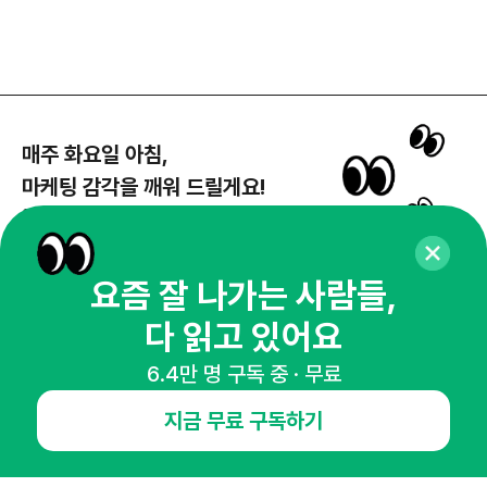
매주 화요일 아침,
마케팅 감각을 깨워 드릴게요!
65,043명의 마케터를 성장시키는 뉴스레터
뉴스레터 구독하기
요즘 잘 나가는 사람들,
다 읽고 있어요
NHN AD
6.4만 명 구독 중 · 무료
지금 무료 구독하기
오픈애즈란
공지사항
제휴문의
인사이터 신청
뉴스레터
광고안내