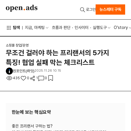
뉴스레터 구독
로그인
탐색
지금, 마케팅
흐름과 판단
인사이터
실행도구
O'story
쇼핑몰 창업/운영
무조건 걸러야 하는 프리랜서의 5가지
특징! 협업 실패 막는 체크리스트
원포인트(롸잇)
2025.11.26 10:15
435
0
1
0
한눈에 보는 핵심요약
좋은 프리랜서 구하는 법?