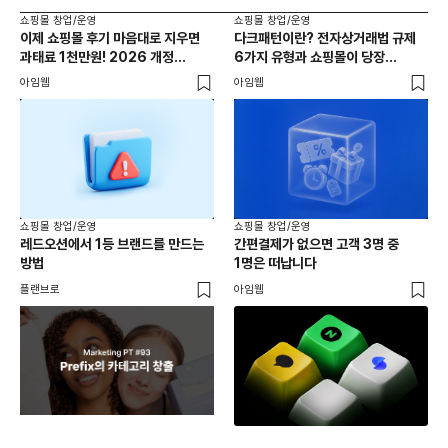
쇼핑몰 창업/운영
쇼핑몰 창업/운영
쇼핑
이제 쇼핑몰 후기 마음대로 지우면
다크패턴이란? 전자상거래법 규제
K브
과태료 1천만원! 2026 개정
6가지 유형과 쇼핑몰이 당장
해외
전자상거래법 핵심 정리
체크해야 할 것
아임웹
아임웹
프레
쇼핑
쇼핑몰 창업/운영
쇼핑몰 창업/운영
제품
레드오션에서 1등 브랜드를 만드는
간편결제가 없으면 고객 3명 중
아
방법
1명은 떠납니다
방
와디
플랜브로
아임웹