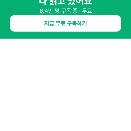
다 읽고 있어요
6.4만 명 구독 중 · 무료
지금 무료 구독하기
NHN AD
오픈애즈란
공지사항
제휴문의
인사이터 신청
뉴스레터
광고안내
경기도 성남시 분당구 대왕판교로645번길 16
대표 : 심도섭
사업자등록번호 : 144-81-27690(
사업자정보확인
)
통신판매업신고번호 : 2014-경기성남-1023
호스팅서비스사업자 : 오픈애즈
서비스•광고 문의 :
1800-2198
이메일 :
openads@openads.co.kr
이용약관
개인정보처리방침
instagram
thread
kakaotalk