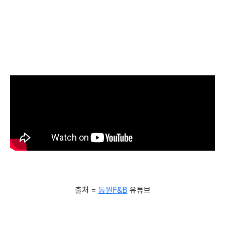
출처 =
동원F&B
유튜브