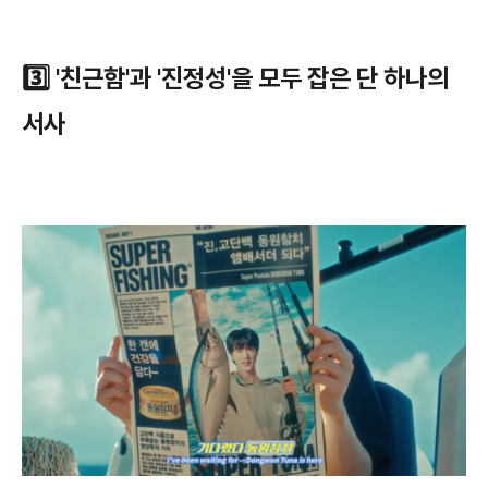
3️⃣ '친근함'과 '진정성'을 모두 잡은 단 하나의
서사