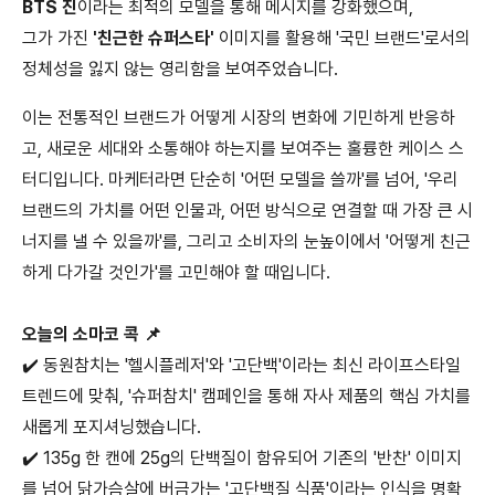
BTS 진
이라는 최적의 모델을 통해 메시지를 강화했으며,
그가 가진
'친근한 슈퍼스타'
이미지를 활용해 '국민 브랜드'로서의
정체성을 잃지 않는 영리함을 보여주었습니다.
이는 전통적인 브랜드가 어떻게 시장의 변화에 기민하게 반응하
고, 새로운 세대와 소통해야 하는지를 보여주는 훌륭한 케이스 스
터디입니다. 마케터라면 단순히 '어떤 모델을 쓸까'를 넘어, '우리
브랜드의 가치를 어떤 인물과, 어떤 방식으로 연결할 때 가장 큰 시
너지를 낼 수 있을까'를, 그리고 소비자의 눈높이에서 '어떻게 친근
하게 다가갈 것인가'를 고민해야 할 때입니다.
오늘의 소마코 콕 📌
✔️ 동원참치는 '헬시플레저'와 '고단백'이라는 최신 라이프스타일
트렌드에 맞춰, '슈퍼참치' 캠페인을 통해 자사 제품의 핵심 가치를
새롭게 포지셔닝했습니다.
✔️ 135g 한 캔에 25g의 단백질이 함유되어 기존의 '반찬' 이미지
를 넘어 닭가슴살에 버금가는 '고단백질 식품'이라는 인식을 명확