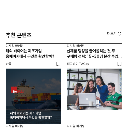
더보기
추천 콘텐츠
디지털 마케팅
디지털 마케팅
디지
해외 바이어는 제조기업
신제품 랭킹을 끌어올리는 첫 주
전략
홈페이지에서 무엇을 확인할까?
구매평 전략: 15~30명 분산 투입의
법칙
바름
태그바이 TAGby
옵트
디지
유
것
잉크
디지털 마케팅
디지털 마케팅