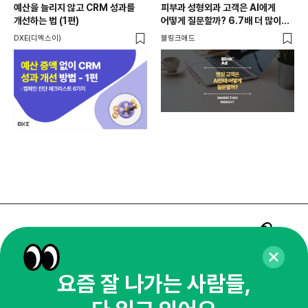
예산을 늘리지 않고 CRM 성과를
피부과 성형외과 고객은 AI에게
개선하는 법 (1편)
어떻게 질문할까? 6.7배 더 많이
묻는 질문은?
DXE(디엑스이)
블링크애드
매주 화요일 아침,
마케팅 감각을 깨워 드릴게요!
요즘 잘 나가는 사람들,
65,043명의 마케터를 성장시키는 뉴스레터
뉴스레터 구독하기