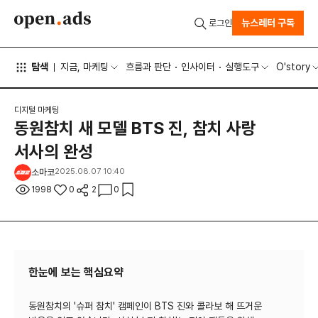
뉴스레터 구독
로그인
탐색
지금, 마케팅
흐름과 판단
인사이터
실행도구
O'story
디지털 마케팅
동원참치 새 모델 BTS 진, 참치 사랑
서사의 완성
소마코
2025.08.07 10:40
1998
0
2
0
한눈에 보는 핵심요약
동원참치의 '슈퍼 참치' 캠페인이 BTS 진와 콜라보 해 뜨거운