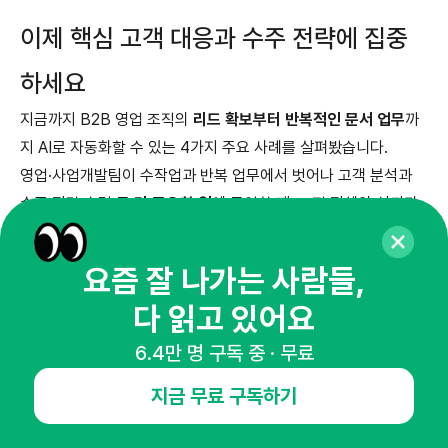
이제 핵심 고객 대응과 수주 전략에 집중
하세요
지금까지 B2B 영업 조직의
리드 확보부터 반복적인 문서 업무
까
지 AI로 자동화할 수 있는 4가지 주요 사례를 살펴봤습니다.
영업·사업개발팀이 수작업과 반복 업무에서 벗어나 고객 분석과
수주 전략 수립 등
더 중요한 일
에 몰입할 때, 조직 전체의 성과가
달라집니다.
요즘 잘 나가는 사람들,
우리 회사의 영업 문서 업무, 어디까지 자동화할 수 있을지 궁금하
다 읽고 있어요
시다면?
아래 버튼을 눌러 업무 상황을 간단히 남겨주세요.
6.4만 명 구독 중 · 무료
실제 도입 사례와 함께 맞춤형 자동화 솔루션을 제안해드립니다.
지금 무료 구독하기
영업 AI 솔루션 문의하기