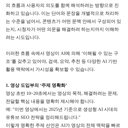
의 흐름과 사용자의 의도를 함께 해석하려는 방향으로 진
화하고 있습니다
.
이는 단어와 문장을 개별적으로 처리하
는 수준을 넘어서
,
콘텐츠가 어떤 문맥 안에서 구성되어 있
는지
,
시청자가 어떤 의문을 해결하려 하는지까지 이해하
려는 시도입니다
.
이러한 흐름 속에서 영상이
AI
에 의해
‘
이해될 수 있는 구
조
’
를 갖추고 있어야
,
검색
,
요약
,
추천 등 다양한
AI
기반
활용 맥락에서 가시성을 확보할 수 있습니다
.
1.
영상 도입부의
‘
주제 명확화
’
영상 초반
10~20
초에서는 영상의 목적
,
해결하려는 문제
,
전달할 핵심 내용을 명확히 제시해야 합니다
.
예
: "
이번 영상에서는
2025
년 기준으로 생성형
AI
시대의
유튜브
SEO
전략을 정리해드립니다
."
이렇게 명확한 주제 선언은
AI
가 영상의 전체 맥락을 빠르