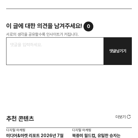
이 글에 대한 의견을 남겨주세요!
0
서로의 생각을 공유할수록 인사이트가 커집니다.
댓글남기기
더보기
추천 콘텐츠
디지털 마케팅
디지털 마케팅
디지
미디어&마켓 리포트 2026년 7월
북중미 월드컵, 유일한 승자는
브