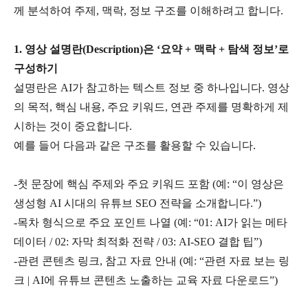
께 분석하여 주제
,
맥락
,
정보 구조를 이해하려고 합니다
.
1.
영상 설명란
(Description)
은
‘
요약
+
맥락
+
탐색 정보
’
로
구성하기
설명란은
AI
가 참고하는 텍스트 정보 중 하나입니다
.
영상
의 목적
,
핵심 내용
,
주요 키워드
,
연관 주제를 명확하게 제
시하는 것이 중요합니다
.
예를 들어 다음과 같은 구조를 활용할 수 있습니다
.
-
첫 문장에 핵심 주제와 주요 키워드 포함
(
예
: “
이 영상은
생성형
AI
시대의 유튜브
SEO
전략을 소개합니다
.”)
-
목차 형식으로 주요 포인트 나열
(
예
: “01: AI
가 읽는 메타
데이터
/ 02:
자막 최적화 전략
/ 03: AI-SEO
결합 팁
”)
-
관련 콘텐츠 링크
,
참고 자료 안내
(
예
: “
관련 자료 보는 링
크
| AI
에 유튜브 콘텐츠 노출하는 교육 자료 다운로드
”)