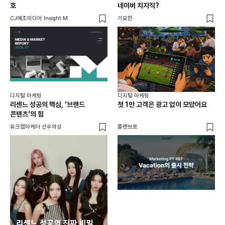
호
네이버 치지직?
팬
CJ메조미디어 Insight M
기묘한
유크
디지털 마케팅
디지털 마케팅
리센느 성공의 핵심, '브랜드
첫 1만 고객은 광고 없이 모았어요
콘텐츠'의 힘
유크랩마케터 선우의성
플랜브로
디지
AI
쇼핑
똑똑