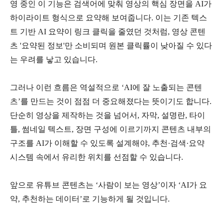
영 중인 이 기능은 검색어에 맞춰 영상의 핵심 장면을
AI
가
하이라이트 형식으로 요약해 보여줍니다
.
이는 기존 텍스
트 기반
AI
요약이 링크 클릭을 줄였던 것처럼
,
영상 콘텐
츠
'
요약된 정보
'
만 소비되며 원본 클릭률이 낮아질 수 있다
는 우려를 낳고 있습니다
.
그러나 이런 흐름은 역설적으로
‘AI
에 잘 노출되는 콘텐
츠
’
를 만드는 것이 점점 더 중요해졌다는 뜻이기도 합니다
.
단순히 영상을 제작하는 것을 넘어서
,
자막
,
설명란
,
타이
틀
,
썸네일 텍스트
,
장면 구성에 이르기까지 콘텐츠 내부의
구조를
AI
가 이해할 수 있도록 설계해야
,
추천
·
검색
·
요약
시스템 속에서 유리한 위치를 선점할 수 있습니다
.
앞으로 유튜브 콘텐츠는
‘
사람이 보는 영상
’
이자
‘AI
가 요
약
,
추천하는 데이터
’
로 기능하게 될 것입니다
.