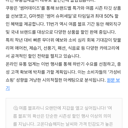
라인 유통업체들이 대규모 할인전에 돌입했
습니
다.
쿠팡은 ‘썸머데이즈’를 통해 브랜드별 특가와 여름 시즌 타깃 상품
을 선보였고, G마켓은 ‘썸머 슈퍼세일’로 타임딜과 최대 50% 할
인 혜택을 제공합
니
다. 11번가 역시 여름 블프 기간 동안 해외직구
및 국내 브랜드를 대상으로 다양한 상품을 할인 판매 중입니다.
특히 작년 대비 빠른 무더위 예보와 소비 심리 회복 기대감이 맞물
리며 에어컨, 제습기, 선풍기, 패션, 식음료 등 다양한 카테고리에
서 공격적인 할인 전략을 펼치고 있
습니
다.
온라인 유통 업계는 이번 행사를 통해 하반기 수요를 선점하고, 충
성 고객 확보에 박차를 가할 계획입니다. 이는 소비자들의 ‘가성비
쇼핑’ 성향을 겨냥한 시의적절한 마케팅으로 분석됩니다.
원문 보
기
🤔 여름 블프라니 오랜만에 지갑을 열고 싶어집니다! ‘여
름 블프’의 확산은 단순한 시즌성 할인 행사 이상의 의미
를 지닙니다. 고온다습해지는 날씨와 가격 민감도가 높은