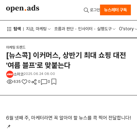
뉴스레터 구독
로그인
탐색
지금, 마케팅
흐름과 판단
인사이터
실행도구
O'story
마케팅 트렌드
[뉴스콕] 이커머스, 상반기 최대 쇼핑 대전
'여름 블프'로 맞붙는다
소마코
2025.06.24 08:00
635
0
0
0
6월 넷째 주, 마케터라면 꼭 알아야 할 뉴스를 콕 찍어 전달합니다!
📌