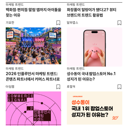
마케팅 트렌드
마케팅 트렌드
마케
백화점·편의점·알람 앱까지 아이돌을
화장품이 말랑이가 됐다고? 뷰티
서
찾는 이유
브랜드의 트렌드 활용법
오프
기묘한
알파앱스
로컬
마케팅 트렌드
마케팅 트렌드
2026 인플루언서 마케팅 트렌드:
성수동이 국내 팝업스토어 No.1
콘텐츠 파트너에서 커머스 파트너로
성지가 된 이유는?
아임웹
로컬덕
마케
하
브루