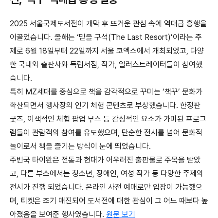
2025 서울국제도서전이 개막 후 뜨거운 관심 속에 역대급 흥행을
이끌었습
니
다. 올해는 ‘믿을 구석(The Last Resort)’이라는 주
제로 6월 18일부터 22일까지 서울 코엑스에서 개최되었고, 다양
한 국내외 출판사와 독립서점, 작가, 일러스트레이터들이 참여했
습니
다.
특히 MZ세대를 중심으로 책을 감각적으로 꾸미는 ‘책꾸’ 문화가
확산되면서 행사장의 인기 체험 콘텐츠로 부상했
습니
다. 한정판
굿즈, 이색적인 체험 팝업 부스 등 감성적인 요소가 가미된 프로그
램들이 관람객의 참여를 유도했으며, 단순한 전시를 넘어 문화적
놀이로서 책을 즐기는 방식이 눈에 띄었습니다.
주빈국 타이완은 전통과 현대가 어우러진 출판물로 주목을 받았
고, 다른 부스에서는 청소년, 장애인, 여성 작가 등 다양한 주제의
전시가 진행 되었습니다. 온라인 사전 예매로만 입장이 가능했으
며, 티켓은 조기 매진되어 도서전에 대한 관심이 그 어느 때보다 높
아졌음을 보여준 행사였습니다.
원문 보기