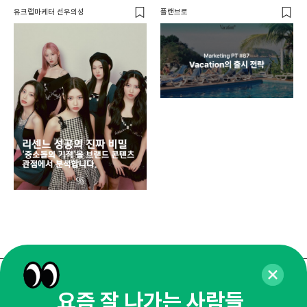
유크랩마케터 선우의성
플랜브로
디지
AI
쇼핑
똑똑
매주 화요일 아침,
요즘 잘 나가는 사람들,