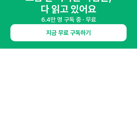
마케팅 감각을 깨워 드릴게요!
다 읽고 있어요
65,043명의 마케터를 성장시키는 뉴스레터
6.4만 명 구독 중 · 무료
뉴스레터 구독하기
지금 무료 구독하기
NHN AD
오픈애즈란
공지사항
제휴문의
인사이터 신청
뉴스레터
광고안내
경기도 성남시 분당구 대왕판교로645번길 16
대표 : 심도섭
사업자등록번호 : 144-81-27690(
사업자정보확인
)
통신판매업신고번호 : 2014-경기성남-1023
호스팅서비스사업자 : 오픈애즈
서비스•광고 문의 :
1800-2198
이메일 :
openads@openads.co.kr