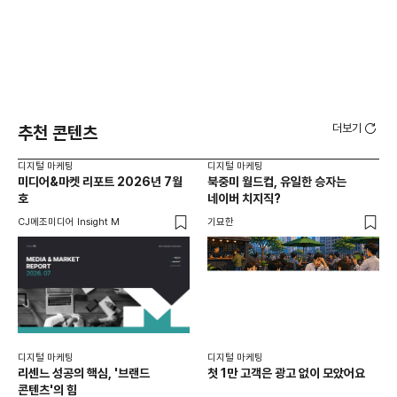
더보기
추천 콘텐츠
디지털 마케팅
디지털 마케팅
디지
미디어&마켓 리포트 2026년 7월
북중미 월드컵, 유일한 승자는
브
호
네이버 치지직?
팬
CJ메조미디어 Insight M
기묘한
유크
디지털 마케팅
디지털 마케팅
리센느 성공의 핵심, '브랜드
첫 1만 고객은 광고 없이 모았어요
콘텐츠'의 힘