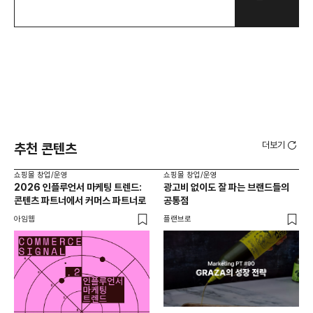
더보기
추천 콘텐츠
쇼핑몰 창업/운영
쇼핑몰 창업/운영
쇼핑
2026 인플루언서 마케팅 트렌드:
광고비 없이도 잘 파는 브랜드들의
후
콘텐츠 파트너에서 커머스 파트너로
공통점
프롬
아임웹
플랜브로
와디