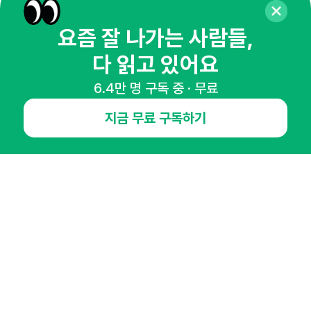
뉴스레터 구독하기
요즘 잘 나가는 사람들,
다 읽고 있어요
NHN AD
6.4만 명 구독 중 · 무료
지금 무료 구독하기
오픈애즈란
공지사항
제휴문의
인사이터 신청
뉴스레터
광고안내
경기도 성남시 분당구 대왕판교로645번길 16
대표 : 심도섭
사업자등록번호 : 144-81-27690(
사업자정보확인
)
통신판매업신고번호 : 2014-경기성남-1023
호스팅서비스사업자 : 오픈애즈
서비스•광고 문의 :
1800-2198
이메일 :
openads@openads.co.kr
이용약관
개인정보처리방침