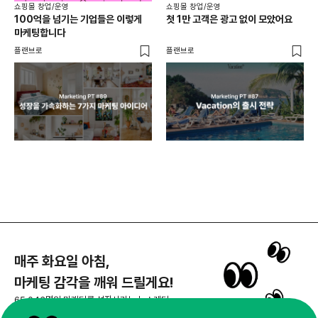
쇼핑몰 창업/운영
쇼핑몰 창업/운영
쇼핑
100억을 넘기는 기업들은 이렇게
첫 1만 고객은 광고 없이 모았어요
올리
마케팅합니다
넘
플랜브로
플랜브로
이숲 
매주 화요일 아침,
마케팅 감각을 깨워 드릴게요!
65,043명의 마케터를 성장시키는 뉴스레터