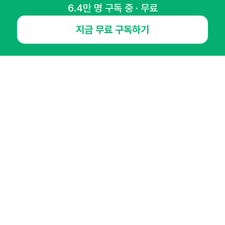
6.4만 명 구독 중 · 무료
NHN AD
지금 무료 구독하기
오픈애즈란
공지사항
제휴문의
인사이터 신청
뉴스레터
광고안내
경기도 성남시 분당구 대왕판교로645번길 16
대표 : 심도섭
사업자등록번호 : 144-81-27690(
사업자정보확인
)
통신판매업신고번호 : 2014-경기성남-1023
호스팅서비스사업자 : 오픈애즈
서비스•광고 문의 :
1800-2198
이메일 :
openads@openads.co.kr
이용약관
개인정보처리방침
instagram
thread
kakaotalk
© NHN AD. All rights reserved.