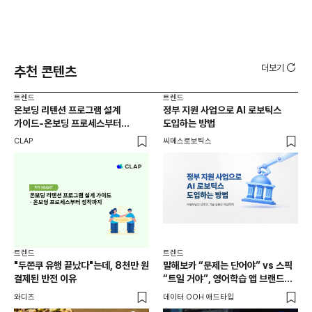
더보기
추천 콘텐츠
트렌드
트렌드
트렌
온보딩 리텐션 프로그램 설계
정부 지원 사업으로 AI 로보틱스
유아
가이드-온보딩 프로세스부터
도입하는 방법
(6
정착까지
가
CLAP
씨메스로보틱스
DM
부른
캠
트렌
외식
트렌드
트렌드
현장
"두쫀쿠 유행 끝났다"는데, 8천만 원
말해보카 “문제는 단어야” vs 스픽
씨메
결제된 반전 이유
“트일 거야”, 영어학습 앱 브랜드
인지 경쟁
와디즈
데이터 OOH 애드타입