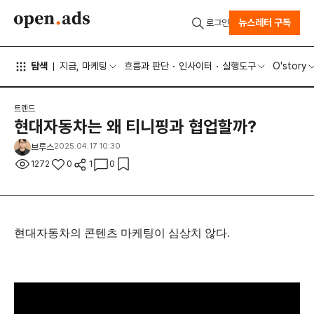
뉴스레터 구독
로그인
탐색
지금, 마케팅
흐름과 판단
인사이터
실행도구
O'story
트렌드
현대자동차는 왜 티니핑과 협업할까?
브루스
2025.04.17 10:30
1272
0
1
0
현대자동차의 콘텐츠 마케팅이 심상치 않다.