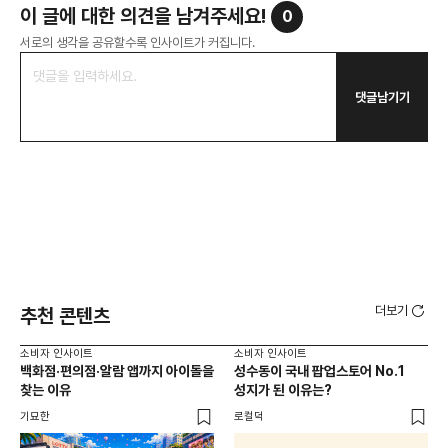
이 글에 대한 의견을 남겨주세요!
0
서로의 생각을 공유할수록 인사이트가 커집니다.
댓글남기기
더보기
추천 콘텐츠
소비자 인사이트
소비자 인사이트
소비
백화점·편의점·알람 앱까지 아이돌을
성수동이 국내 팝업스토어 No.1
외국
찾는 이유
성지가 된 이유는?
남
이
기묘한
로컬덕
썸트