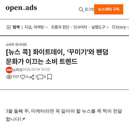
뉴스레터 구독
로그인
탐색
지금, 마케팅
흐름과 판단
인사이터
실행도구
O'story
소비자 인사이트
[뉴스 콕] 화이트데이, ‘꾸미기’와 팬덤
문화가 이끄는 소비 트렌드
소마코
2025.03.14 13:00
1117
0
1
0
3월 둘째 주, 마케터라면 꼭 알아야 할 뉴스를 콕 찍어 전달
합니다!📌