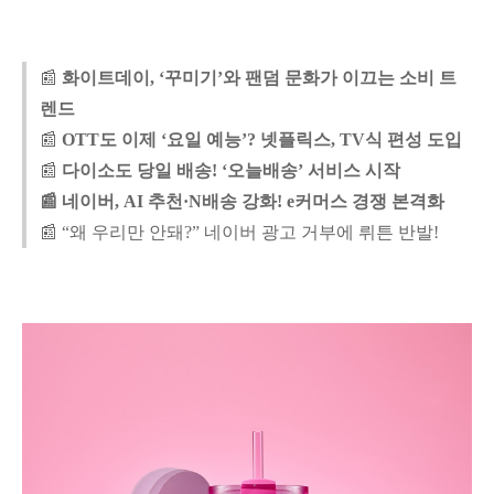
📰
화이트데이, ‘꾸미기’와 팬덤 문화가 이끄는 소비 트
렌드
📰
OTT도 이제 ‘요일 예능’? 넷플릭스, TV식 편성 도입
📰
다이소도 당일 배송! ‘오늘배송’ 서비스 시작
📰
네이버, AI 추천·N배송 강화! e커머스 경쟁 본격화
📰 “왜 우리만 안돼?” 네이버 광고 거부에 뤼튼 반발!