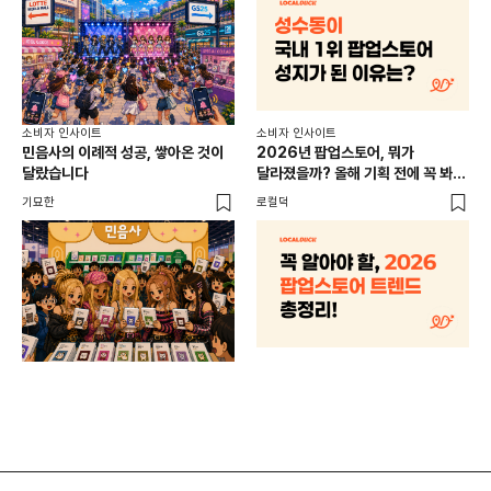
소비
소비자 인사이트
소비자 인사이트
CR
민음사의 이례적 성공, 쌓아온 것이
2026년 팝업스토어, 뭐가
개
달랐습니다
달라졌을까? 올해 기획 전에 꼭 봐야
할 트렌드 4가지
DX
기묘한
로컬덕