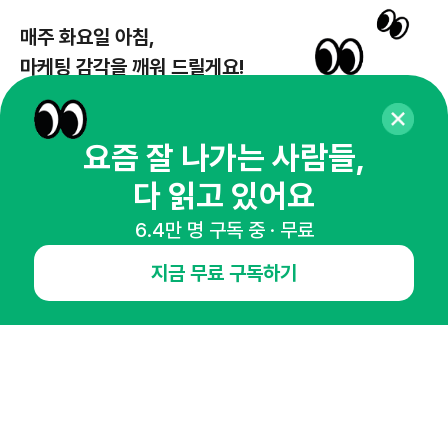
매주 화요일 아침,
마케팅 감각을 깨워 드릴게요!
65,043명의 마케터를 성장시키는 뉴스레터
뉴스레터 구독하기
요즘 잘 나가는 사람들,
다 읽고 있어요
6.4만 명 구독 중 · 무료
NHN AD
지금 무료 구독하기
오픈애즈란
공지사항
제휴문의
인사이터 신청
뉴스레터
광고안내
경기도 성남시 분당구 대왕판교로645번길 16
대표 : 심도섭
사업자등록번호 : 144-81-27690(
사업자정보확인
)
통신판매업신고번호 : 2014-경기성남-1023
호스팅서비스사업자 : 오픈애즈