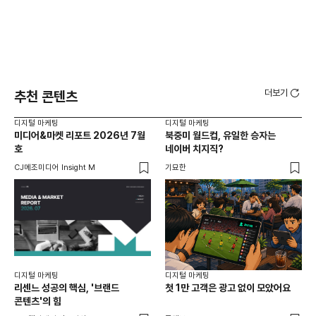
더보기
추천 콘텐츠
디지털 마케팅
디지털 마케팅
디지
미디어&마켓 리포트 2026년 7월
북중미 월드컵, 유일한 승자는
브
호
네이버 치지직?
팬
CJ메조미디어 Insight M
기묘한
유크
디지털 마케팅
디지털 마케팅
리센느 성공의 핵심, '브랜드
첫 1만 고객은 광고 없이 모았어요
콘텐츠'의 힘