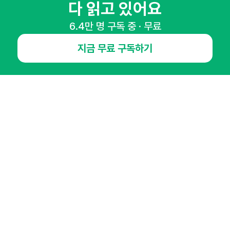
마케팅 감각을 깨워 드릴게요!
다 읽고 있어요
65,043명의 마케터를 성장시키는 뉴스레터
6.4만 명 구독 중 · 무료
뉴스레터 구독하기
지금 무료 구독하기
NHN AD
오픈애즈란
공지사항
제휴문의
인사이터 신청
뉴스레터
광고안내
경기도 성남시 분당구 대왕판교로645번길 16
대표 : 심도섭
사업자등록번호 : 144-81-27690(
사업자정보확인
)
통신판매업신고번호 : 2014-경기성남-1023
호스팅서비스사업자 : 오픈애즈
서비스•광고 문의 :
1800-2198
이메일 :
openads@openads.co.kr