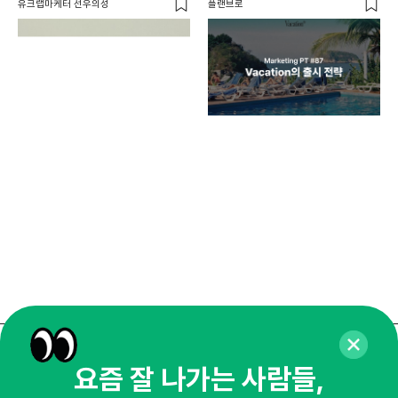
유크랩마케터 선우의성
플랜브로
디지
AI
쇼핑
똑똑
매주 화요일 아침,
요즘 잘 나가는 사람들,