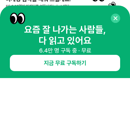
65,043명의 마케터를 성장시키는 뉴스레터
뉴스레터 구독하기
요즘 잘 나가는 사람들,
다 읽고 있어요
NHN AD
6.4만 명 구독 중 · 무료
지금 무료 구독하기
오픈애즈란
공지사항
제휴문의
인사이터 신청
뉴스레터
광고안내
경기도 성남시 분당구 대왕판교로645번길 16
대표 : 심도섭
사업자등록번호 : 144-81-27690(
사업자정보확인
)
통신판매업신고번호 : 2014-경기성남-1023
호스팅서비스사업자 : 오픈애즈
서비스•광고 문의 :
1800-2198
이메일 :
openads@openads.co.kr