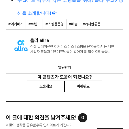
주말에도 멈추지 않는 쇼핑몰을 위해! 올라 주말선정
산을 소개합니다! 💸
#이커머스
#트렌드
#쇼핑몰운영
#배송
#cj대한통운
올라 allra
직접 큐레이션한 이커머스 뉴스 l 쇼핑몰 운영을 하시는 개인
사업자 분들과 1인 대표님들이 알아야 할 필수 아티클을
작성합니다! (※온 힘을 다해 작성함 주의※)
알림받기
이 콘텐츠가 도움이 되셨나요?
도움돼요
아쉬워요
이 글에 대한 의견을 남겨주세요!
0
서로의 생각을 공유할수록 인사이트가 커집니다.