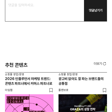
댓글남기기
더보기
추천 콘텐츠
쇼핑몰 창업/운영
쇼핑몰 창업/운영
쇼핑
2026 인플루언서 마케팅 트렌드:
광고비 없이도 잘 파는 브랜드들의
후
콘텐츠 파트너에서 커머스 파트너로
공통점
프롬
아임웹
플랜브로
와디