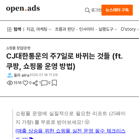
뉴스레터 구독
로그인
탐색
지금, 마케팅
흐름과 판단
인사이터
실행도구
O'story
쇼핑몰 창업/운영
CJ대한통운의 주7일로 바뀌는 것들 (ft.
쿠팡, 쇼핑몰 운영 방법)
올라 allra
2025.01.14 11:09
1516
0
1
0
쇼핑몰 운영에 실질적으로 필요한 리포트 (25페이
지 가량) 를 무료로 받아보세요! 🫢
[매출 상승을 위한 쇼핑몰 실전 운영 필수 체크리스