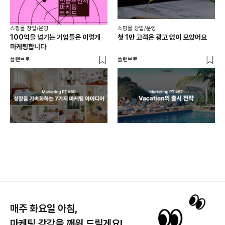
쇼핑몰 창업/운영
쇼핑몰 창업/운영
쇼핑
100억을 넘기는 기업들은 이렇게
첫 1만 고객은 광고 없이 모았어요
올리
마케팅합니다
넘
플랜브로
플랜브로
이숲 
매주 화요일 아침,
마케팅 감각을 깨워 드릴게요!