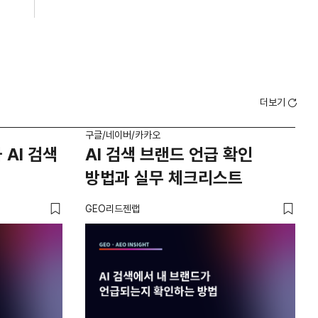
더보기
구글/네이버/카카오
구글/
 AI 검색
AI 검색 브랜드 언급 확인
A
방법과 실무 체크리스트
실
GEO리드젠랩
GE