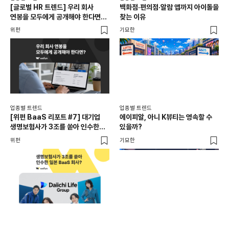
[글로벌 HR 트렌드] 우리 회사
백화점·편의점·알람 앱까지 아이돌을
드라
연봉을 모두에게 공개해야 한다면? |
찾는 이유
진
급여 투명성 법, 해외 사례, 연봉
위펀
기묘한
기묘
공개, 채용 공고
업종별 트렌드
업종별 트렌드
업종
[위펀 BaaS 리포트 #7] 대기업
에이피알, 아니 K뷰티는 영속할 수
민음
생명보험사가 3조를 쏟아 인수한
있을까?
달
일본 BaaS 회사의 정체는?
위펀
기묘한
기묘