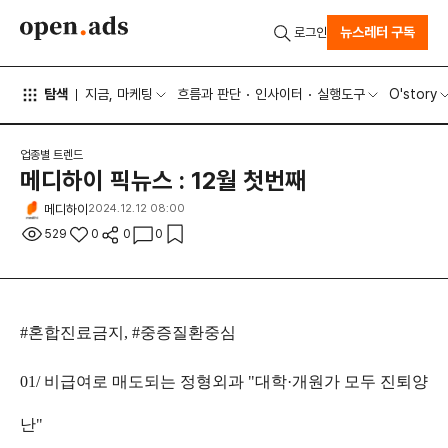
뉴스레터 구독
로그인
탐색
지금, 마케팅
흐름과 판단
인사이터
실행도구
O'story
업종별 트렌드
메디하이 픽뉴스 : 12월 첫번째
메디하이
2024.12.12 08:00
529
0
0
0
#혼합진료금지, #중증질환중심
01/ 비급여로 매도되는 정형외과 "대학·개원가 모두 진퇴양
난"