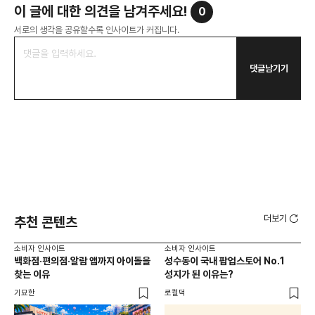
이 글에 대한 의견을 남겨주세요!
0
서로의 생각을 공유할수록 인사이트가 커집니다.
댓글남기기
더보기
추천 콘텐츠
소비자 인사이트
소비자 인사이트
소비
백화점·편의점·알람 앱까지 아이돌을
성수동이 국내 팝업스토어 No.1
외국
찾는 이유
성지가 된 이유는?
남
이
기묘한
로컬덕
썸트