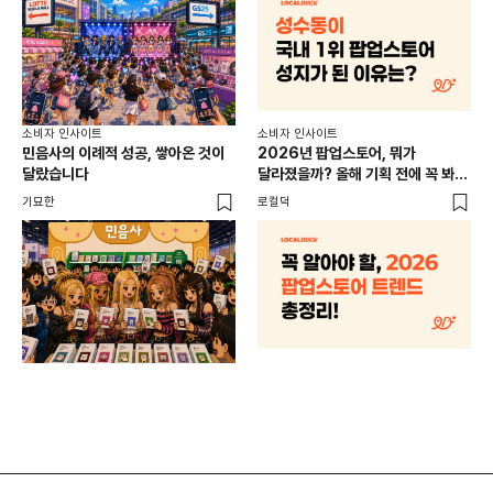
소비
소비자 인사이트
소비자 인사이트
CR
민음사의 이례적 성공, 쌓아온 것이
2026년 팝업스토어, 뭐가
개
달랐습니다
달라졌을까? 올해 기획 전에 꼭 봐야
할 트렌드 4가지
DX
기묘한
로컬덕