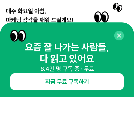
매주 화요일 아침,
마케팅 감각을 깨워 드릴게요!
65,043명의 마케터를 성장시키는 뉴스레터
뉴스레터 구독하기
요즘 잘 나가는 사람들,
다 읽고 있어요
6.4만 명 구독 중 · 무료
NHN AD
지금 무료 구독하기
오픈애즈란
공지사항
제휴문의
인사이터 신청
뉴스레터
광고안내
경기도 성남시 분당구 대왕판교로645번길 16
대표 : 심도섭
사업자등록번호 : 144-81-27690(
사업자정보확인
)
통신판매업신고번호 : 2014-경기성남-1023
호스팅서비스사업자 : 오픈애즈