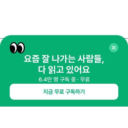
매주 화요일 아침,
요즘 잘 나가는 사람들,
마케팅 감각을 깨워 드릴게요!
다 읽고 있어요
65,043명의 마케터를 성장시키는 뉴스레터
뉴스레터 구독하기
6.4만 명 구독 중 · 무료
지금 무료 구독하기
NHN AD
오픈애즈란
공지사항
제휴문의
인사이터 신청