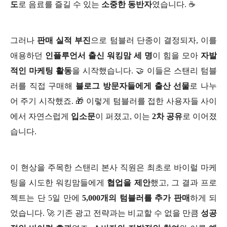
도
로 음료를 즐길 수 있는
소중한 동반자
였습니다. ☕
그러나
판매 실적 부진
으로 텀블러 단종이 결정되자, 이를
애용하던
인플루언서 출신 워킹맘 세 명
이 힘을 모아
자발
적인 마케팅 활동
을 시작했습니다. 🤝 이들은 스탠리 텀블
러를 직접 구매해
블로그 방문자들에게 출산 선물
로 나누
어 주기 시작했죠. 🎁 이렇게 텀블러를 접한 사용자들 사이
에서 자연스럽게
입소문
이 퍼졌고, 이는
2차 공유
로 이어졌
습니다.
이 현상을 주목한 스탠리 본사 직원은 최초로 바이럴 마케
팅을 시도한 워킹맘들에게
협업을 제안
했고, 그 결과 프로
젝트는 단 5일 만에
5,000개의 텀블러를 추가 판매
하게 되
었습니다. 🚀 기존 광고 전략과는 비교할 수 없을 만큼
성공