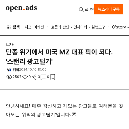
뉴스레터 구독
로그인
탐색
지금, 마케팅
흐름과 판단
인사이터
실행도구
O'story
브랜딩
단종 위기에서 미국 MZ 대표 픽이 되다.
'스탠리 광고털기'
위픽
2024.10.10 10:00
2597
0
3
0
안녕하세요! 매주 참신하고 재밌는 광고들로 여러분을 찾
아오는 '위픽의 광고털기'입니다. 💌