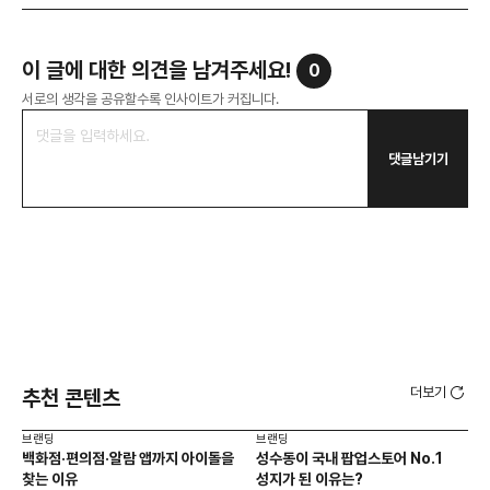
이 글에 대한 의견을 남겨주세요!
0
서로의 생각을 공유할수록 인사이트가 커집니다.
댓글남기기
더보기
추천 콘텐츠
브랜딩
브랜딩
브랜
백화점·편의점·알람 앱까지 아이돌을
성수동이 국내 팝업스토어 No.1
10
찾는 이유
성지가 된 이유는?
마