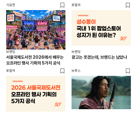
기묘한
로컬덕
플랜
브랜딩
브랜딩
서울국제도서전 2026에서 배우는
광고는 웃겼는데, 브랜드는 남았나
오프라인 행사 기획의 5가지 공식
로컬덕
브루스
브랜
매년
주민
기
로컬