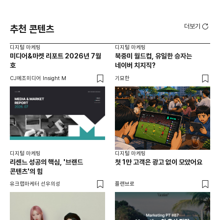
더보기
추천 콘텐츠
디지털 마케팅
디지털 마케팅
디지
미디어&마켓 리포트 2026년 7월
북중미 월드컵, 유일한 승자는
브
호
네이버 치지직?
팬
CJ메조미디어 Insight M
기묘한
유크
디지털 마케팅
디지털 마케팅
리센느 성공의 핵심, '브랜드
첫 1만 고객은 광고 없이 모았어요
콘텐츠'의 힘
유크랩마케터 선우의성
플랜브로
디지
AI