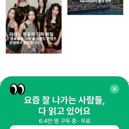
쇼핑
똑똑
매주 화요일 아침,
요즘 잘 나가는 사람들,
마케팅 감각을 깨워 드릴게요!
다 읽고 있어요
65,043명의 마케터를 성장시키는 뉴스레터
6.4만 명 구독 중 · 무료
뉴스레터 구독하기