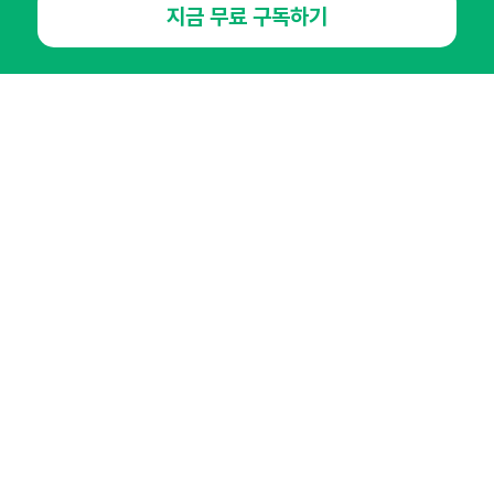
지금 무료 구독하기
NHN AD
오픈애즈란
공지사항
제휴문의
인사이터 신청
뉴스레터
광고안내
경기도 성남시 분당구 대왕판교로645번길 16
대표 : 심도섭
사업자등록번호 : 144-81-27690(
사업자정보확인
)
통신판매업신고번호 : 2014-경기성남-1023
호스팅서비스사업자 : 오픈애즈
서비스•광고 문의 :
1800-2198
이메일 :
openads@openads.co.kr
이용약관
개인정보처리방침
instagram
thread
kakaotalk