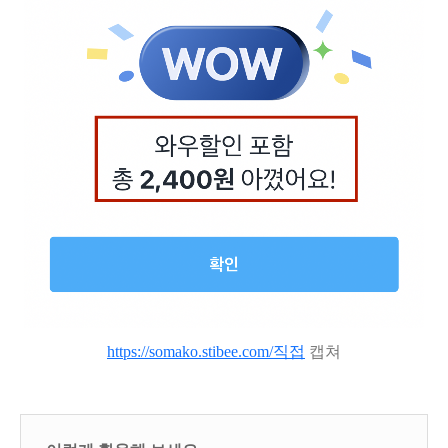
https://somako.stibee.com/직접
캡쳐