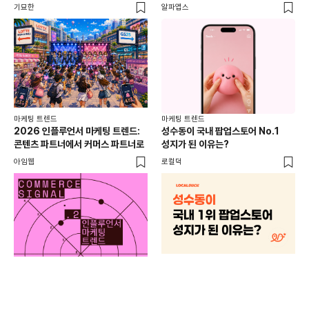
기묘한
알파앱스
로컬
마케팅 트렌드
마케팅 트렌드
2026 인플루언서 마케팅 트렌드:
성수동이 국내 팝업스토어 No.1
콘텐츠 파트너에서 커머스 파트너로
성지가 된 이유는?
아임웹
로컬덕
마케
하
브루