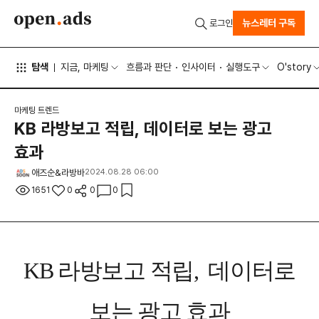
뉴스레터 구독
로그인
탐색
지금, 마케팅
흐름과 판단
인사이터
실행도구
O'story
마케팅 트렌드
KB 라방보고 적립, 데이터로 보는 광고
효과
애즈순&라방바
2024.08.28 06:00
1651
0
0
0
KB 라방보고 적립, 데이터로
보는 광고 효과