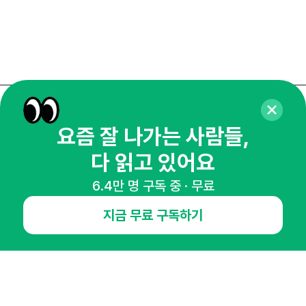
매주 화요일 아침,
요즘 잘 나가는 사람들,
마케팅 감각을 깨워 드릴게요!
다 읽고 있어요
65,043명의 마케터를 성장시키는 뉴스레터
뉴스레터 구독하기
6.4만 명 구독 중 · 무료
지금 무료 구독하기
NHN AD
오픈애즈란
공지사항
제휴문의
인사이터 신청