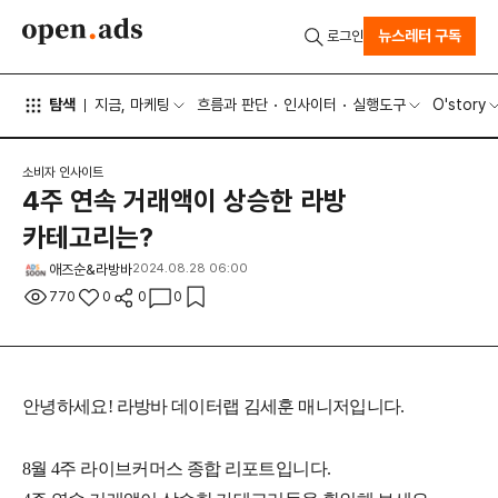
뉴스레터 구독
로그인
탐색
지금, 마케팅
흐름과 판단
인사이터
실행도구
O'story
소비자 인사이트
4주 연속 거래액이 상승한 라방
카테고리는?
애즈순&라방바
2024.08.28 06:00
770
0
0
0
안녕하세요! 라방바 데이터랩 김세훈 매니저입니다.
8월 4주 라이브커머스 종합 리포트입니다.