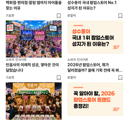
백화점·편의점·알람 앱까지 아이돌을
성수동이 국내 팝업스토어 No.1
외국
찾는 이유
성지가 된 이유는?
남
이
기묘한
로컬덕
썸트
소비
소비자 인사이트
소비자 인사이트
CR
민음사의 이례적 성공, 쌓아온 것이
2026년 팝업스토어, 뭐가
개
달랐습니다
달라졌을까? 올해 기획 전에 꼭 봐야
할 트렌드 4가지
DX
기묘한
로컬덕