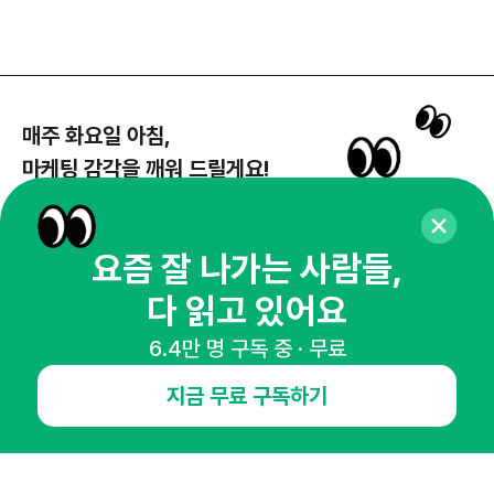
매주 화요일 아침,
마케팅 감각을 깨워 드릴게요!
65,043명의 마케터를 성장시키는 뉴스레터
뉴스레터 구독하기
요즘 잘 나가는 사람들,
다 읽고 있어요
6.4만 명 구독 중 · 무료
NHN AD
지금 무료 구독하기
오픈애즈란
공지사항
제휴문의
인사이터 신청
뉴스레터
광고안내
경기도 성남시 분당구 대왕판교로645번길 16
대표 : 심도섭