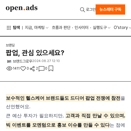
뉴스레터 구독
로그인
탐색
지금, 마케팅
흐름과 판단
인사이터
실행도구
O'story
브랜딩
팝업, 관심 있으세요?
브랜드그로우
2024.08.27 12:10
1411
0
2
0
보수적인 헬스케어 브랜드들도 드디어 팝업 전쟁에 참전
을
선언했어요.
큰 예산 투자가 필요하지만,
고객과 직접 만날 수 있으며,
빅 이벤트를 모멘텀으로 홍보 이슈를 만들 수 있다
는 점에