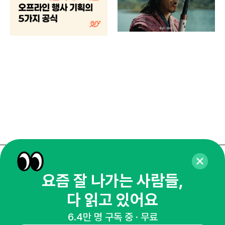
매년
주민
기
로컬
매주 화요일 아침,
요즘 잘 나가는 사람들,
마케팅 감각을 깨워 드릴게요!
다 읽고 있어요
65,043명의 마케터를 성장시키는 뉴스레터
뉴스레터 구독하기
6.4만 명 구독 중 · 무료