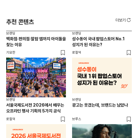
더보기
추천 콘텐츠
브랜딩
브랜딩
브랜
백화점·편의점·알람 앱까지 아이돌을
성수동이 국내 팝업스토어 No.1
10
찾는 이유
성지가 된 이유는?
마
기묘한
로컬덕
플랜
브랜딩
브랜딩
서울국제도서전 2026에서 배우는
광고는 웃겼는데, 브랜드는 남았나
오프라인 행사 기획의 5가지 공식
로컬덕
브루스
브랜