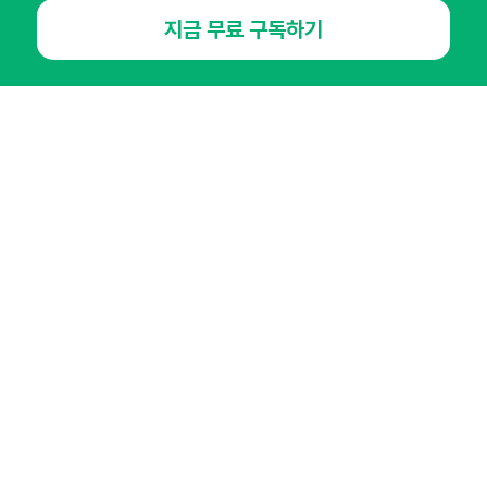
지금 무료 구독하기
NHN AD
오픈애즈란
공지사항
제휴문의
인사이터 신청
뉴스레터
광고안내
경기도 성남시 분당구 대왕판교로645번길 16
대표 : 심도섭
사업자등록번호 : 144-81-27690(
사업자정보확인
)
통신판매업신고번호 : 2014-경기성남-1023
호스팅서비스사업자 : 오픈애즈
서비스•광고 문의 :
1800-2198
이메일 :
openads@openads.co.kr
이용약관
개인정보처리방침
instagram
thread
kakaotalk