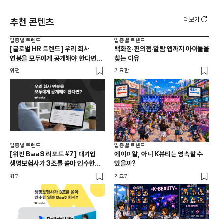
더보기
추천 콘텐츠
업종별 트렌드
업종별 트렌드
업종
[글로벌 HR 트렌드] 우리 회사
백화점·편의점·알람 앱까지 아이돌을
드라
연봉을 모두에게 공개해야 한다면? |
찾는 이유
진
급여 투명성 법, 해외 사례, 연봉
위펀
기묘한
기묘
공개, 채용 공고
업종별 트렌드
업종별 트렌드
업종
[위펀 BaaS 리포트 #7] 대기업
에이피알, 아니 K뷰티는 영속할 수
민음
생명보험사가 3조를 쏟아 인수한
있을까?
달
일본 BaaS 회사의 정체는?
위펀
기묘한
기묘