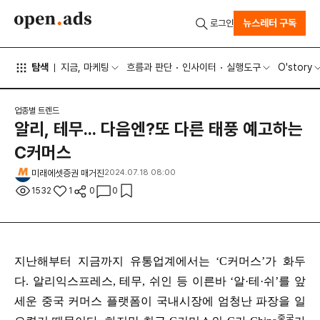
뉴스레터 구독
로그인
탐색
지금, 마케팅
흐름과 판단
인사이터
실행도구
O'story
업종별 트렌드
알리, 테무... 다음엔?또 다른 태풍 예고하는
C커머스
미래에셋증권 매거진
2024.07.18 08:00
1532
1
0
0
지난해부터 지금까지 유통업계에서는 ‘C커머스’가 화두
다. 알리익스프레스, 테무, 쉬인 등 이른바 ‘알·테·쉬’를 앞
세운 중국 커머스 플랫폼이 국내시장에 엄청난 파장을 일
중국