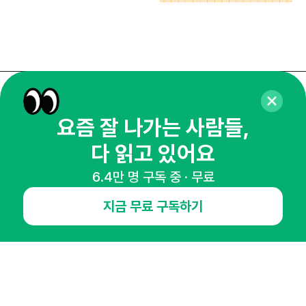
매주 화요일 아침,
요즘 잘 나가는 사람들,
마케팅 감각을 깨워 드릴게요!
다 읽고 있어요
65,043명의 마케터를 성장시키는 뉴스레터
뉴스레터 구독하기
6.4만 명 구독 중 · 무료
지금 무료 구독하기
NHN AD
오픈애즈란
공지사항
제휴문의
인사이터 신청
뉴스레터
광고안내