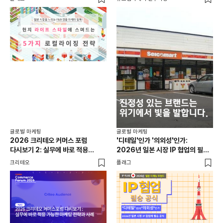
글로
일본
선택
SN
플래
글로벌 마케팅
글로벌 마케팅
2026 크리테오 커머스 포럼
'디테일'인가 '의외성'인가:
다시보기 2: 실무에 바로 적용
2026년 일본 시장 IP 협업의 필승
가능한 마케팅 전략과 사례
공식
크리테오
플래그