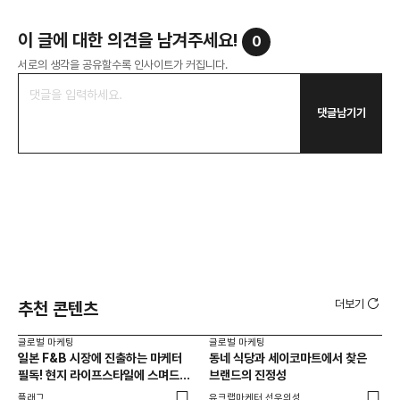
이 글에 대한 의견을 남겨주세요!
0
서로의 생각을 공유할수록 인사이트가 커집니다.
댓글남기기
더보기
추천 콘텐츠
글로벌 마케팅
글로벌 마케팅
글로
일본 F&B 시장에 진출하는 마케터
동네 식당과 세이코마트에서 찾은
아마
필독! 현지 라이프스타일에 스며드는
브랜드의 진정성
'O
5가지 로컬라이징 전략
플래그
유크랩마케터 선우의성
피처