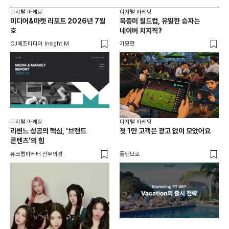
디지털 마케팅
디지털 마케팅
디지
미디어&마켓 리포트 2026년 7월
북중미 월드컵, 유일한 승자는
브
호
네이버 치지직?
팬
CJ메조미디어 Insight M
기묘한
유크
디지털 마케팅
디지털 마케팅
리센느 성공의 핵심, '브랜드
첫 1만 고객은 광고 없이 모았어요
콘텐츠'의 힘
유크랩마케터 선우의성
플랜브로
디지
AI
쇼핑
똑똑