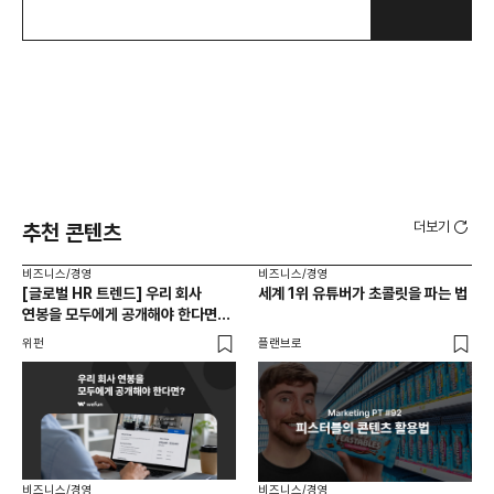
더보기
추천 콘텐츠
비즈니스/경영
비즈니스/경영
비즈
[글로벌 HR 트렌드] 우리 회사
세계 1위 유튜버가 초콜릿을 파는 법
에이
연봉을 모두에게 공개해야 한다면? |
있
급여 투명성 법, 해외 사례, 연봉
위펀
플랜브로
기묘
공개, 채용 공고
비즈니스/경영
비즈니스/경영