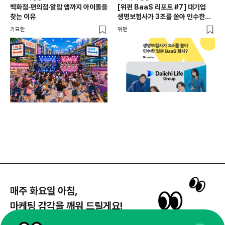
백화점·편의점·알람 앱까지 아이돌을
[위펀 BaaS 리포트 #7] 대기업
비즈
찾는 이유
생명보험사가 3조를 쏟아 인수한
광고
일본 BaaS 회사의 정체는?
공
기묘한
위펀
플랜
매주 화요일 아침,
마케팅 감각을 깨워 드릴게요!
65,043명의 마케터를 성장시키는 뉴스레터