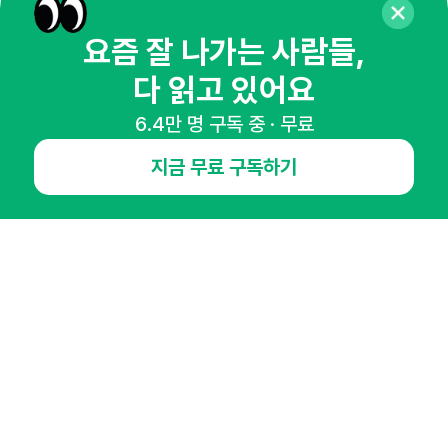
뉴스레터 구독하기
요즘 잘 나가는 사람들,
다 읽고 있어요
6.4만 명 구독 중 · 무료
NHN AD
지금 무료 구독하기
오픈애즈란
공지사항
제휴문의
인사이터 신청
뉴스레터
광고안내
경기도 성남시 분당구 대왕판교로645번길 16
대표 : 심도섭
사업자등록번호 : 144-81-27690(
사업자정보확인
)
통신판매업신고번호 : 2014-경기성남-1023
호스팅서비스사업자 : 오픈애즈
서비스•광고 문의 :
1800-2198
이메일 :
openads@openads.co.kr
이용약관
개인정보처리방침