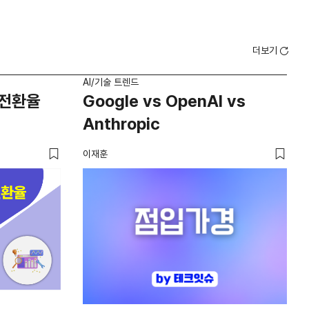
더보기
AI/기술 트렌드
AI/
 전환율
Google vs OpenAI vs
2
Anthropic
다
가
이재훈
크리