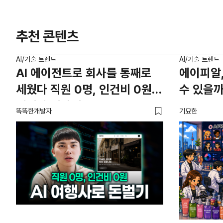
추천 콘텐츠
AI/기술 트렌드
AI/기술 트렌드
AI 에이전트로 회사를 통째로
에이피알,
세웠다 직원 0명, 인건비 0원의
수 있을까
여행사 제작기
똑똑한개발자
기묘한