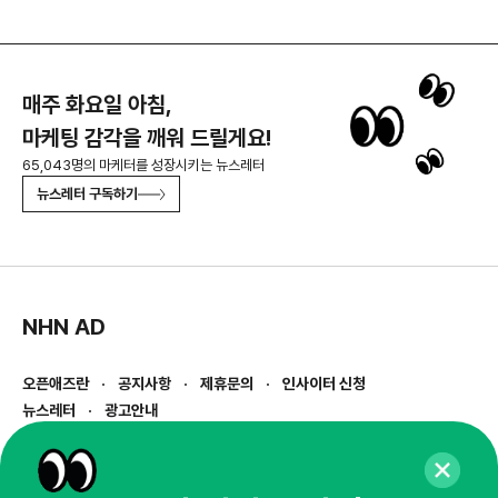
매주 화요일 아침,
마케팅 감각을 깨워 드릴게요!
65,043명의 마케터를 성장시키는 뉴스레터
뉴스레터 구독하기
NHN AD
오픈애즈란
공지사항
제휴문의
인사이터 신청
뉴스레터
광고안내
경기도 성남시 분당구 대왕판교로645번길 16
대표 : 심도섭
사업자등록번호 : 144-81-27690(
사업자정보확인
)